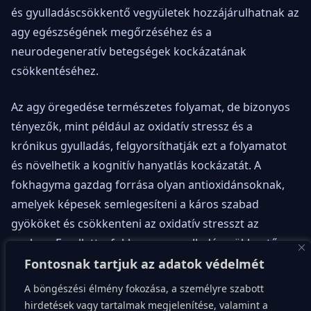
és gyulladáscsökkentő vegyületek hozzájárulhatnak az
agy egészségének megőrzéséhez és a
neurodegeneratív betegségek kockázatának
csökkentéséhez.
Az agy öregedése természetes folyamat, de bizonyos
tényezők, mint például az oxidatív stressz és a
krónikus gyulladás, felgyorsíthatják ezt a folyamatot
és növelhetik a kognitív hanyatlás kockázatát. A
fokhagyma gazdag forrása olyan antioxidánsoknak,
amelyek képesek semlegesíteni a káros szabad
gyököket és csökkenteni az oxidatív stresszt az
agyban. Emellett a fokhagyma gyulladáscsökkentő
hatásai is hozzájárulhatnak az idegsejtek védelméhez.
Fontosnak tartjuk az adatok védelmét
A böngészési élmény fokozása, a személyre szabott
Egyes tanulmányok azt sugallják, hogy a fokhagyma
hirdetések vagy tartalmak megjelenítése, valamint a