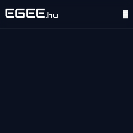
Menü
Keresés
7/24
MI,
NŐK
MI,
FÉRFIAK
ÉLETMÓD
OTTHON
HOBBI