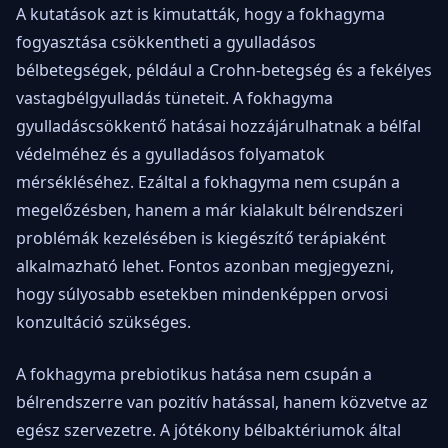
A kutatások azt is kimutatták, hogy a fokhagyma
fogyasztása csökkentheti a gyulladásos
bélbetegségek, például a Crohn-betegség és a fekélyes
vastagbélgyulladás tüneteit. A fokhagyma
gyulladáscsökkentő hatásai hozzájárulhatnak a bélfal
védelméhez és a gyulladásos folyamatok
mérsékléséhez. Ezáltal a fokhagyma nem csupán a
megelőzésben, hanem a már kialakult bélrendszeri
problémák kezelésében is kiegészítő terápiaként
alkalmazható lehet. Fontos azonban megjegyezni,
hogy súlyosabb esetekben mindenképpen orvosi
konzultáció szükséges.
A fokhagyma prebiotikus hatása nem csupán a
bélrendszerre van pozitív hatással, hanem közvetve az
egész szervezetre. A jótékony bélbaktériumok által