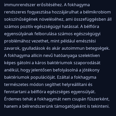
immunrendszer erősítéséhez. A fokhagyma
rendszeres fogyasztása hozzájárulhat a bélmikrobiom
sokszínűségének növeléséhez, ami összefüggésben áll
számos pozitív egészségügyi hatással. A bélflóra
egyensúlyának felborulása számos egészségügyi
problémához vezethet, mint például emésztési
zavarok, gyulladások és akár autoimmun betegségek.
A fokhagyma allicin nevű hatóanyaga szelektíven
képes gátolni a káros baktériumok szaporodását
anélkül, hogy jelentősen befolyásolná a jótékony
baktériumok populációját. Ezáltal a fokhagyma
természetes módon segíthet helyreállítani és
fenntartani a bélflóra egészséges egyensúlyát.
Érdemes tehát a fokhagymát nem csupán fűszerként,
hanem a bélrendszerünk támogatójaként is tekinteni.