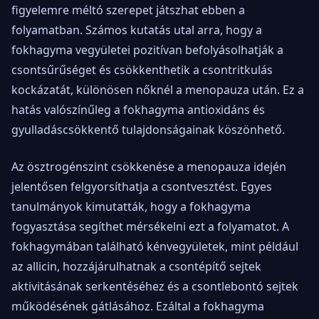
figyelemre méltó szerepet játszhat ebben a
folyamatban. Számos kutatás utal arra, hogy a
fokhagyma vegyületei pozitívan befolyásolhatják a
csontsűrűséget és csökkenthetik a csontritkulás
kockázatát, különösen nőknél a menopauza után. Ez a
hatás valószínűleg a fokhagyma antioxidáns és
gyulladáscsökkentő tulajdonságainak köszönhető.
Az ösztrogénszint csökkenése a menopauza idején
jelentősen felgyorsíthatja a csontvesztést. Egyes
tanulmányok kimutatták, hogy a fokhagyma
fogyasztása segíthet mérsékelni ezt a folyamatot. A
fokhagymában található kénvegyületek, mint például
az allicin, hozzájárulhatnak a csontépítő sejtek
aktivitásának serkentéséhez és a csontlebontó sejtek
működésének gátlásához. Ezáltal a fokhagyma