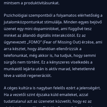
mintsem a produktivitásunkat.
Pszichológiai szempontból a folyamatos elérhetőség a
jutalomközpontunkat stimulálja. Minden egyes bejövő
üzenet egy mini dopaminlöket, ami függővé tesz
minket az állandó digitális interakciótól. Ez az
úgynevezett „FOMO” (Fear of Missing Out) érzése, ami
arra késztet, hogy állandóan ellenőrizzük a
telefonunkat, még akkor is, ha tudjuk, hogy semmi
sürgős nem történt. Ez a kényszeres viselkedés a
munkaidő lejárta után is aktív marad, lehetetlenné
téve a valódi regenerációt.
A céges kultúra is nagyban felelős ezért a jelenségért.
Ha a vezetői szint éjszaka küld emaileket, azzal
tudattalanul azt az üzenetet közvetíti, hogy ez az