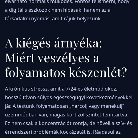
elvárható normális működés. Fontos felismerni, hogy
a digitális eszközök nem hibásak, hanem az a
társadalmi nyomás, amit rájuk helyezünk.
A kiégés árnyéka:
Miért veszélyes a
folyamatos készenlét?
A krónikus stressz, amit a 7/24-es életmód okoz,
hosszú távon súlyos egészségügyi következményekkel
jár. A testünk folyamatosan „harcolj vagy menekülj”
üzemmódban van, magas kortizol szintet fenntartva.
Ez nem csak a koncentrációt rontja, de növeli a szív- és
érrendszeri problémák kockázatát is. Ráadásul az