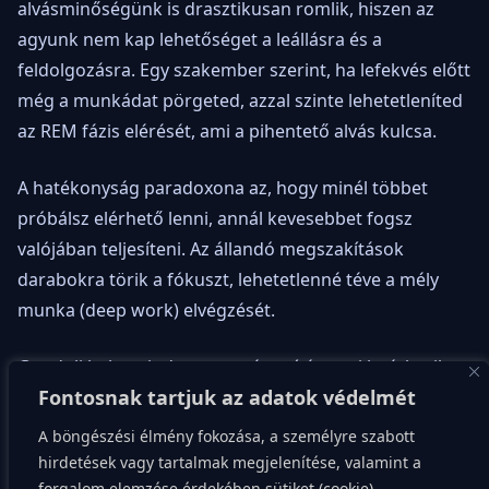
alvásminőségünk is drasztikusan romlik, hiszen az
agyunk nem kap lehetőséget a leállásra és a
feldolgozásra. Egy szakember szerint, ha lefekvés előtt
még a munkádat pörgeted, azzal szinte lehetetleníted
az REM fázis elérését, ami a pihentető alvás kulcsa.
A hatékonyság paradoxona az, hogy minél többet
próbálsz elérhető lenni, annál kevesebbet fogsz
valójában teljesíteni. Az állandó megszakítások
darabokra törik a fókuszt, lehetetlenné téve a mély
munka (deep work) elvégzését.
Gondolj bele: minden egyes értesítés, ami beérkezik,
Fontosnak tartjuk az adatok védelmét
akár csak egy pillanatnyi figyelemelterelés is,
átlagosan 23 percbe kerül, mire teljesen visszatérsz az
A böngészési élmény fokozása, a személyre szabott
eredeti feladathoz. Ezt hívjuk kontextusváltási
hirdetések vagy tartalmak megjelenítése, valamint a
költségnek. Ha óránként tízszer nézed meg a
forgalom elemzése érdekében sütiket (cookie)