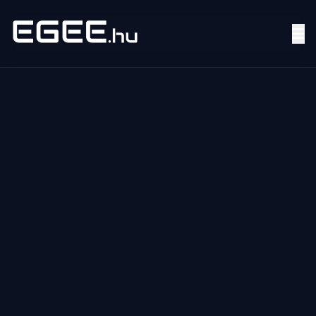
Menü
Keresés
7/24
MI,
NŐK
MI,
FÉRFIAK
ÉLETMÓD
OTTHON
HOBBI