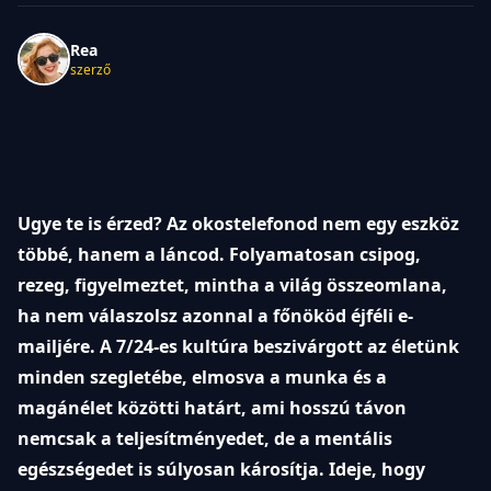
Rea
szerző
Ugye te is érzed? Az okostelefonod nem egy eszköz
többé, hanem a láncod. Folyamatosan csipog,
rezeg, figyelmeztet, mintha a világ összeomlana,
ha nem válaszolsz azonnal a főnököd éjféli e-
mailjére. A 7/24-es kultúra beszivárgott az életünk
minden szegletébe, elmosva a munka és a
magánélet közötti határt, ami hosszú távon
nemcsak a teljesítményedet, de a mentális
egészségedet is súlyosan károsítja. Ideje, hogy