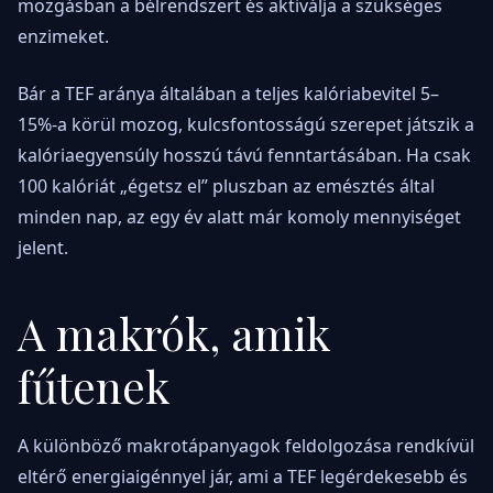
mozgásban a bélrendszert és aktiválja a szükséges
enzimeket.
Bár a TEF aránya általában a teljes kalóriabevitel 5–
15%-a körül mozog, kulcsfontosságú szerepet játszik a
kalóriaegyensúly hosszú távú fenntartásában. Ha csak
100 kalóriát „égetsz el” pluszban az emésztés által
minden nap, az egy év alatt már komoly mennyiséget
jelent.
A makrók, amik
fűtenek
A különböző makrotápanyagok feldolgozása rendkívül
eltérő energiaigénnyel jár, ami a TEF legérdekesebb és