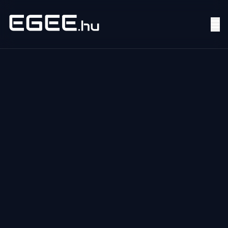
Menü
Keresés
7/24
MI,
NŐK
MI,
FÉRFIAK
ÉLETMÓD
OTTHON
HOBBI