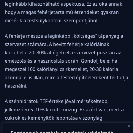
leginkább kihasználható aspektusa. Ez az oka annak,
hogy a magas fehérjetartalmú étrendeket gyakran
dicsérik a testsúlykontroll szempontjából.
A fehérje messze a leginkább „költséges” tápanyag a
szervezet számára. A bevitt fehérje kalóriáinak
körülbelül 20–30%-át égeti el a szervezet pusztán az
emésztés és a hasznosítás során. Gondolj bele: ha
megeszel 100 kalóriányi csirkemellet, 20-30 kalória
azonnal el is illan, mire a tested építőelemként fel tudja
használni.
A szénhidrátok TEF-értéke jóval mérsékeltebb,
jellemzően 5–10% között mozog. Ez azért van, mert a
cukrok és keményítők lebontása viszonylag
egyszerűbb folyamat, mint a komplex aminosavak