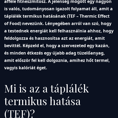
afféle fitneszmítosz. A jelenség mögött egy nagyon
is valós, tudományosan igazolt folyamat áll, amit a
táplálék termikus hatásának (TEF – Thermic Effect
of Food) nevezünk. Lényegében arról van szó, hogy
a testednek energiát kell felhasználnia ahhoz, hogy
feldolgozza és hasznosítsa azt az energiát, amit
bevittél. Képzeld el, hogy a szervezeted egy kazán,
és minden étkezés egy újabb adag tüzelőanyag,
amit először fel kell dolgoznia, amihez hőt termel,
vagyis kalóriát éget.
Mi is az a táplálék
termikus hatása
(TEF)?