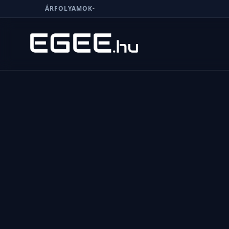
ÁRFOLYAMOK
-
Menü
Keresés
7/24
MI,
NŐK
MI,
FÉRFIAK
ÉLETMÓD
OTTHON