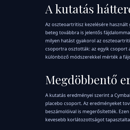
A kutatás hátte
Az oszteoartritisz kezelésére haszná
beteg továbbra is jelentős fájdalomma
milyen hatást gyakorol az oszteoartrit
csoportra osztották: az egyik csoport 
különböző módszerekkel mérték a fájd
Megdöbbentő e
A kutatás eredményei szerint a Cymbal
placebo csoport. Az eredményeket tov
beszámolóival is megerősítették. Ezen
kevesebb korlátozottságot tapasztalt
mellékhatást is tapasztaltak.