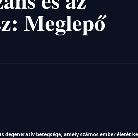
záns és az
isz: Meglepő
kus degeneratív betegsége, amely számos ember életét ke