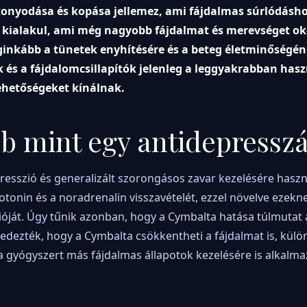
vékonyodása és kopása jellemez, ami fájdalmas súrlódásho
is kialakul, ami még nagyobb fájdalmat és merevséget ok
leginkább a tünetek enyhítésére és a beteg életminőségé
k és a fájdalomcsillapítók jelenleg a leggyakrabban hasz
lehetőségeket kínálnak.
b mint egy antidepressz
resszió és generalizált szorongásos zavar kezelésére haszn
otonin és a noradrenalin visszavételét, ezzel növelve ezekn
óját. Úgy tűnik azonban, hogy a Cymbalta hatása túlmutat 
fedezték, hogy a Cymbalta csökkentheti a fájdalmat is, kül
a gyógyszert más fájdalmas állapotok kezelésére is alkalma