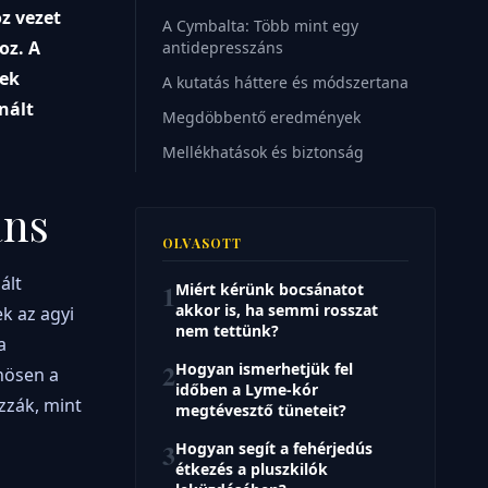
z vezet
A Cymbalta: Több mint egy
oz. A
antidepresszáns
nek
A kutatás háttere és módszertana
nált
Megdöbbentő eredmények
Mellékhatások és biztonság
áns
OLVASOTT
ált
1
Miért kérünk bocsánatot
akkor is, ha semmi rosszat
ek az agyi
nem tettünk?
a
2
Hogyan ismerhetjük fel
önösen a
időben a Lyme-kór
zzák, mint
megtévesztő tüneteit?
3
Hogyan segít a fehérjedús
étkezés a pluszkilók