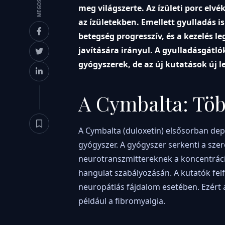
MEGOSZTÁS
meg világszerte. Az ízületi porc el
az ízületekben. Emellett gyulladás 
betegség progresszív, és a kezelés 
javítására irányul. A gyulladásgátló
gyógyszerek, de az új kutatások új 
A Cymbalta: Töb
A Cymbalta (duloxetin) elsősorban dep
gyógyszer. A gyógyszer serkenti a szer
neurotranszmittereknek a koncentráci
hangulat szabályozásán. A kutatók fel
neuropátiás fájdalom esetében. Ezért 
például a fibromyalgia.