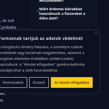
leküzdésében?
4
Miért érdemes bátrabban
használnunk a fűszereket a
diéta alatt?
, és sok
 Cymbalta
egeket két
Fontosnak tartjuk az adatok védelmét
s során
VÉLEMÉNY
A böngészési élmény fokozása, a személyre szabott
A testmozgás és a psziché
hirdetések vagy tartalmak megjelenítése, valamint a
szoros kapcsolata
forgalom elemzése érdekében sütiket (cookie)
használunk. A "Mindet elfogadom" gombra kattintva
Az egészség nem csak a fizikai
állapotunkra korlátozódik. Ahogy a
hozzájárulhat a sütik használatához.
testünk működését befolyásolja az
érzelmi és pszichés állapotunk, úgy a
nt a
testmozgásnak is óriási hatása van
Testreszabás
Elutasít
Az összes elfogadása
Rea
mentáli
egek saját
szerző
ek,
bb
ROVATOK