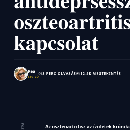
antideprsess
oszteoartrit
kapcsolat
Rea
8 PERC OLVASÁS
12.5K MEGTEKINTÉS
szerző
Az oszteoartritisz az ízületek króni