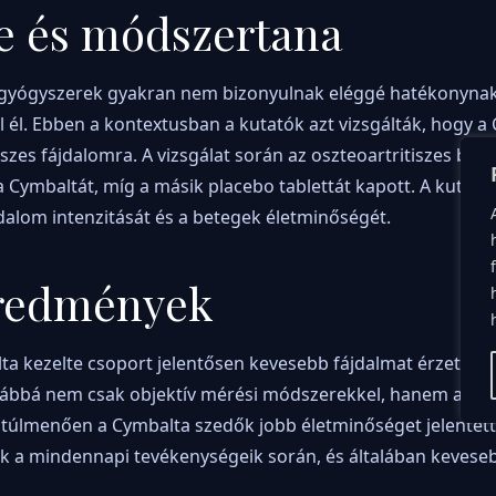
re és módszertana
lt gyógyszerek gyakran nem bizonyulnak eléggé hatékonynak
l él. Ebben a kontextusban a kutatók azt vizsgálták, hogy a
iszes fájdalomra. A vizsgálat során az oszteoartritiszes bet
a Cymbaltát, míg a másik placebo tablettát kapott. A kutatá
alom intenzitását és a betegek életminőségét.
redmények
ta kezelte csoport jelentősen kevesebb fájdalmat érzett, mi
ábbá nem csak objektív mérési módszerekkel, hanem a bet
 túlmenően a Cymbalta szedők jobb életminőséget jelentett
ak a mindennapi tevékenységeik során, és általában kevese