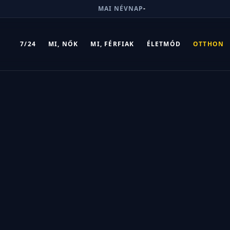
MAI NÉVNAP
-
7/24
MI, NŐK
MI, FÉRFIAK
ÉLETMÓD
OTTHON