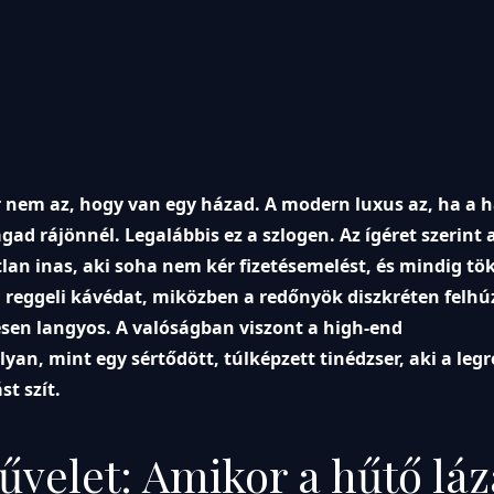
 nem az, hogy van egy házad. A modern luxus az, ha a 
ad rájönnél. Legalábbis ez a szlogen. Az ígéret szerint a
lan inas, aki soha nem kér fizetésemelést, és mindig tö
 a reggeli kávédat, miközben a redőnyök diszkréten felh
sen langyos. A valóságban viszont a high-end
an, mint egy sértődött, túlképzett tinédzser, aki a leg
t szít.
velet: Amikor a hűtő lá