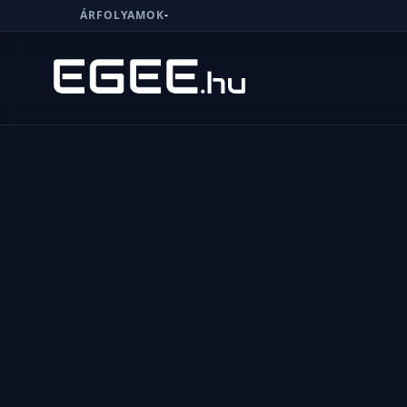
ÁRFOLYAMOK
-
Menü
Keresés
7/24
MI,
NŐK
MI,
FÉRFIAK
ÉLETMÓD
OTTHON