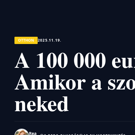
OTTHON
2025.11.19.
A 100 000 eu
Amikor a szo
neked
Rea