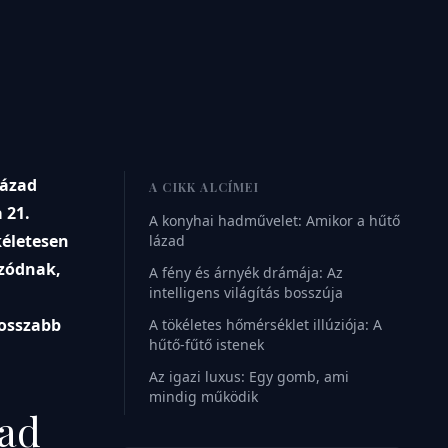
házad
A CIKK ALCÍMEI
 21.
A konyhai hadművelet: Amikor a hűtő
kéletesen
lázad
úzódnak,
A fény és árnyék drámája: Az
intelligens világítás bosszúja
rosszabb
A tökéletes hőmérséklet illúziója: A
hűtő-fűtő istenek
Az igazi luxus: Egy gomb, ami
mindig működik
zad