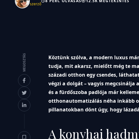
8 PERC OLVASÁS
12.5K MEGTEKINTÉS
szerző
MEGOSZTÁS
Köztünk szólva, a modern luxus már
tudja, mit akarsz, mielőtt még te mag
századi otthon egy csendes, láthatat
végzi a dolgát – vagyis megcsinálja
és a fürdőszoba padlója már kelleme
otthonautomatizálás néha inkább oly
pillanatokban dönt úgy, hogy lázadás
A konyhai hadmű