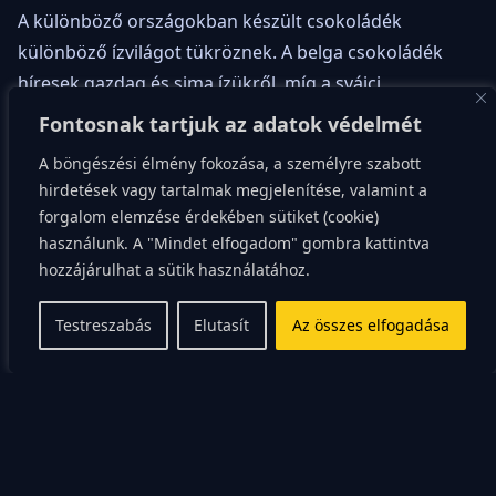
A különböző országokban készült csokoládék
különböző ízvilágot tükröznek. A belga csokoládék
híresek gazdag és sima ízükről, míg a svájci
csokoládék krémes állagukról és finom ízükről
Fontosnak tartjuk az adatok védelmét
ismertek.
A böngészési élmény fokozása, a személyre szabott
hirdetések vagy tartalmak megjelenítése, valamint a
Az olasz csokoládék inkább keserűek és erőteljes
forgalom elemzése érdekében sütiket (cookie)
ízűek, míg a francia csokoládék finom és lágy
használunk. A "Mindet elfogadom" gombra kattintva
ízvilágukról ismertek. Érdemes kipróbálni ezeket a
hozzájárulhat a sütik használatához.
különbségeket, hogy megtaláld a számodra
legkedvezőbb ízű csokoládét.
Testreszabás
Elutasít
Az összes elfogadása
Minőség és ár
A minőség és az ár között egyensúlyt kell találni. A