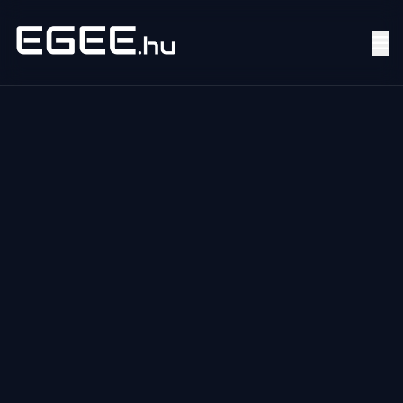
Menü
Keresés
7/24
MI,
NŐK
MI,
FÉRFIAK
ÉLETMÓD
OTTHON
HOBBI