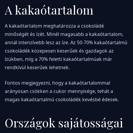
A kakaótartalom
A kakaótartalom meghatározza a csokoládé
minőségét és ízét. Minél magasabb a kakaótartalom,
annál intenzívebb lesz az íze. Az 50-70% kakaótartalmú
csokoládék közepesen keserűek és gazdagok az
ízükben, míg a 70% feletti kakaótartalmúak már
rendkívül keserűek lehetnek.
Fontos megjegyezni, hogy a kakaótartalommal
arányosan csökken a cukor mennyisége, tehát a
magas kakaótartalmú csokoládék kevésbé édesek.
Országok sajátosságai