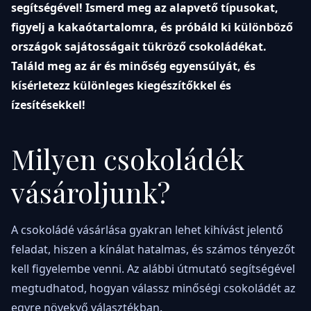
segítségével! Ismerd meg az alapvető típusokat,
figyelj a kakaótartalomra, és próbáld ki különböző
országok sajátosságait tükröző csokoládékat.
Találd meg az ár és minőség egyensúlyát, és
kísérletezz különleges kiegészítőkkel és
ízesítésekkel!
Milyen csokoládék
vásároljunk?
A csokoládé vásárlása gyakran lehet kihívást jelentő
feladat, hiszen a kínálat hatalmas, és számos tényezőt
kell figyelembe venni. Az alábbi útmutató segítségével
megtudhatod, hogyan válassz minőségi csokoládét az
egyre növekvő választékban.