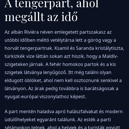
A tengerpart, ahol
megállt az idő
Az albán Riviéra néven emlegetett partszakasz az
utóbbi időben méltó vetélytársa lett a görög vagy a
horvát tengerpartnak. Ksamil és Saranda kristálytiszta,
türkizkék vize láttán sokan azt hiszik, hogy a Maldív-
szigeteken járnak. A fehér homokos partok és a kis
szigetek látványa lenyűgöző. Itt még találni olyan
eldugott öblöket, ahol nem kell osztoznunk senkivel a
látványon. Az árak pedig továbbra is barátságosak a
nyugat-európai viszonylathoz képest.
A part mentén haladva apró halászfalvakat és modern
üdülőhelyeket egyaránt találunk. Az esték a parti
sétányokon telnek, ahol a helyiek és a turisták együtt