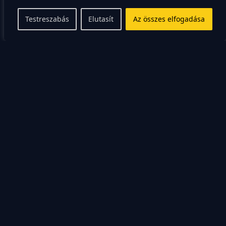
Testreszabás
Elutasít
Az összes elfogadása
A piacokon a kofák mosolyogva kínálják a kóstolót a
portékájukból. Nem erőszakosak, inkább csak büszkék
arra, amit termeltek. A közvetlenségük azonnal leveszi
a lábáról az embert.
Gasztronómiai
kalandozások a
balkáni ízek között
Az albán konyha a mediterrán és a keleti ízek izgalmas
keveréke, ahol a friss alapanyagok dominálnak. A
reggelit nem lehet elképzelni byrek nélkül, ami egy
sós, réteges tészta sajttal vagy spenóttal töltve. Mellé