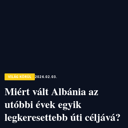
VILÁG KÖRÜL
2026.02.03.
Miért vált Albánia az
utóbbi évek egyik
legkeresettebb úti céljává?