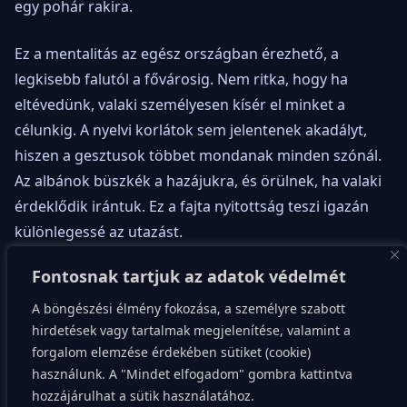
egy pohár rakira.
Ez a mentalitás az egész országban érezhető, a
legkisebb falutól a fővárosig. Nem ritka, hogy ha
eltévedünk, valaki személyesen kísér el minket a
célunkig. A nyelvi korlátok sem jelentenek akadályt,
hiszen a gesztusok többet mondanak minden szónál.
Az albánok büszkék a hazájukra, és örülnek, ha valaki
érdeklődik irántuk. Ez a fajta nyitottság teszi igazán
különlegessé az utazást.
Fontosnak tartjuk az adatok védelmét
A szálláshelyeken is családias a hangulat, gyakran a
tulajdonos maga főzi a reggelit. Nem csak egy szobát
A böngészési élmény fokozása, a személyre szabott
kapunk, hanem betekintést a mindennapi életükbe is.
hirdetések vagy tartalmak megjelenítése, valamint a
forgalom elemzése érdekében sütiket (cookie)
Gyakran mesélnek a múltról és a reményteli jövőről. Az
használunk. A "Mindet elfogadom" gombra kattintva
ember itt nem érzi magát egyedül, még ha
hozzájárulhat a sütik használatához.
magányosan is utazik.