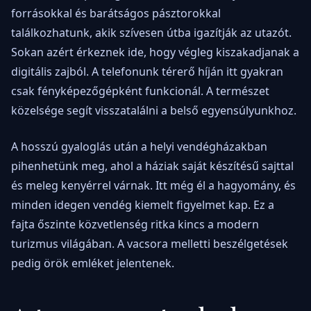
forrásokkal és barátságos pásztorokkal
találkozhatunk, akik szívesen útba igazítják az utazót.
Sokan azért érkeznek ide, hogy végleg kiszakadjanak a
digitális zajból. A telefonunk térerő híján itt gyakran
csak fényképezőgépként funkcionál. A természet
közelsége segít visszatalálni a belső egyensúlyunkhoz.
A hosszú gyaloglás után a helyi vendégházakban
pihenhetünk meg, ahol a háziak saját készítésű sajttal
és meleg kenyérrel várnak. Itt még él a hagyomány, és
minden idegen vendég kiemelt figyelmet kap. Ez a
fajta őszinte közvetlenség ritka kincs a modern
turizmus világában. A vacsora melletti beszélgetések
pedig örök emléket jelentenek.