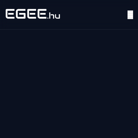
Menü
Keresés
7/24
MI,
NŐK
MI,
FÉRFIAK
ÉLETMÓD
OTTHON
HOBBI