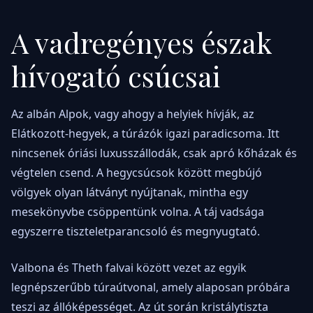
A vadregényes észak
hívogató csúcsai
Az albán Alpok, vagy ahogy a helyiek hívják, az
Elátkozott-hegyek, a túrázók igazi paradicsoma. Itt
nincsenek óriási luxusszállodák, csak apró kőházak és
végtelen csend. A hegycsúcsok között megbújó
völgyek olyan látványt nyújtanak, mintha egy
mesekönyvbe csöppentünk volna. A táj vadsága
egyszerre tiszteletparancsoló és megnyugtató.
Valbona és Theth falvai között vezet az egyik
legnépszerűbb túraútvonal, amely alaposan próbára
teszi az állóképességet. Az út során kristálytiszta