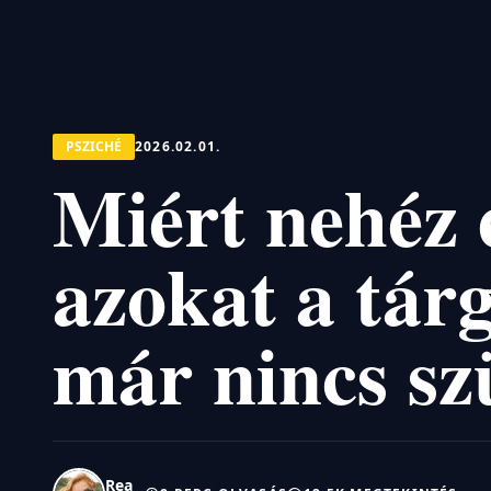
PSZICHÉ
2026.02.01.
Miért nehéz 
azokat a tár
már nincs s
Rea