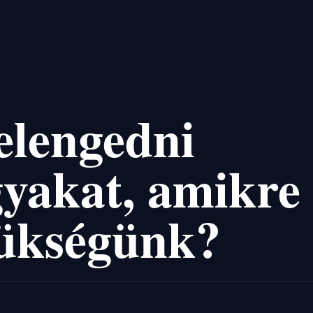
elengedni
gyakat, amikre
zükségünk?