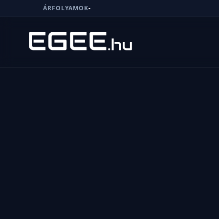
ÁRFOLYAMOK
-
Menü
Keresés
7/24
MI,
NŐK
MI,
FÉRFIAK
ÉLETMÓD
OTTHON