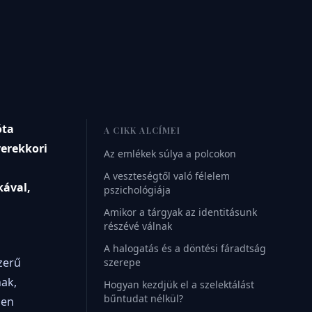
óta
A CIKK ALCÍMEI
yerekkori
Az emlékek súlya a polcokon
A veszteségtől való félelem
kával,
pszichológiája
Amikor a tárgyak az identitásunk
részévé válnak
A halogatás és a döntési fáradtság
zerű
szerepe
nak,
Hogyan kezdjük el a szelektálást
bűntudat nélkül?
ben