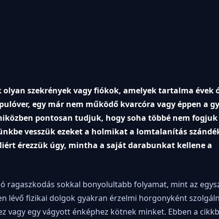
lyan szekrények vagy fiókok, amelyek tartalma évek 
tt pulóver, egy már nem működő kvarcóra vagy éppen a g
, miközben pontosan tudjuk, hogy soha többé nem fogjuk
ünkbe vesszük ezeket a holmikat a lomtalanítás szándé
iért érezzük úgy, mintha a saját darabunkat kellene a
aló ragaszkodás sokkal bonyolultabb folyamat, mint az egys
 lévő fizikai dolgok gyakran érzelmi horgonyként szolgál
ez vagy egy vágyott énképhez kötnek minket. Ebben a cikk