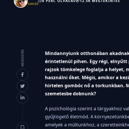
8 PERC OLVASÁS
12.5K MEGTEKINTÉS
szerző
MEGOSZTÁS
Mindannyiunk otthonában akadnak o
érintetlenül pihen. Egy régi, elnyű
rajzok tömkelege foglalja a helyet
használni őket. Mégis, amikor a kez
hirtelen gombóc nő a torkunkban. M
szemetesbe dobnunk?
A pszichológia szerint a tárgyakhoz v
gyűjtögető életmód. A környezetünkben
amelyek a múltunkhoz, a szeretteinkh