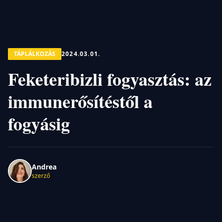
TÁPLÁLKOZÁS
2024.03.01.
Feketeribizli fogyasztás: az
immunerősítéstől a
fogyásig
Andrea
szerző