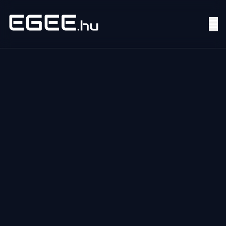
Menü
Keresés
7/24
MI,
NŐK
MI,
FÉRFIAK
ÉLETMÓD
OTTHON
HOBBI