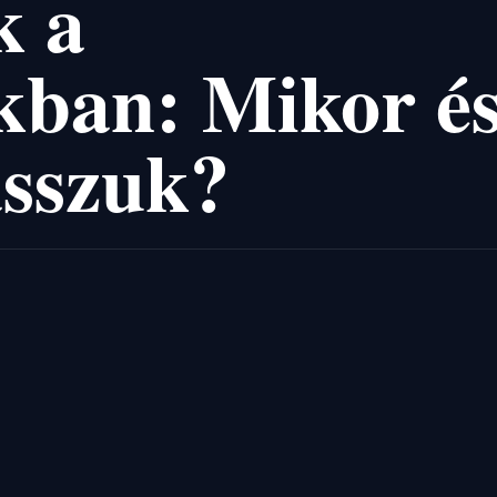
k a
ban: Mikor é
asszuk?