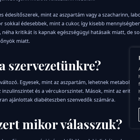
 édesítőszerek, mint az aszpartám vagy a szacharinn, lab
r sokkal édesebbek, mint a cukor, így kisebb mennyiségben
néha kritikát is kapnak egészségügyi hatásaik miatt, de s
lőnyök miatt.
a szervezetünkre?
 változó. Egyesek, mint az aszpartám, lehetnek metabolikus
inzulinszintet és a vércukorszintet. Mások, mint az eritrit,
kran ajánlottak diabéteszben szenvedők számára.
zert mikor válasszuk?