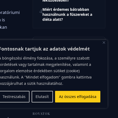
leküzdésében?
4
Miért érdemes bátrabban
oratóriumi
használnunk a fűszereket a
 is
diéta alatt?
okan
VÉLEMÉNY
Fontosnak tartjuk az adatok védelmét
A bél-agy tengely titkai:
A böngészési élmény fokozása, a személyre szabott
Hogyan etesd a boldogságod
hirdetések vagy tartalmak megjelenítése, valamint a
forgalom elemzése érdekében sütiket (cookie)
Tudod, az emberiség évezredek óta
gyanítja, hogy a hasunkban lakozó
 nem
használunk. A "Mindet elfogadom" gombra kattintva
érzések sokkal többet jelentenek puszta
hozzájárulhat a sütik használatához.
emésztésnél. A modern tudomány mára
már nem gyanakszik, hanem bizonyít:
Rea
szerző
Testreszabás
Elutasít
Az összes elfogadása
ROVATOK