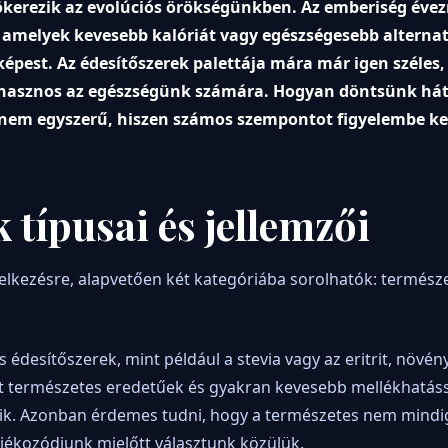
ökerezik az evolúciós örökségünkben. Az emberiség évez
it, amelyek kevesebb kalóriát vagy egészségesebb alterna
pest. Az édesítőszerek palettája mára már igen széles
hasznos az egészségünk számára. Hogyan döntsünk hát
sz nem egyszerű, hiszen számos szempontot figyelembe ke
 típusai és jellemzői
lkezésre, alapvetően két kategóriába sorolhatók: termész
 édesítőszerek, mint például a stevia vagy az eritrit, növén
t természetes eredetűek és gyakran kevesebb mellékhatáss
ik. Azonban érdemes tudni, hogy a természetes nem mindig
jékozódjunk mielőtt választunk közülük.