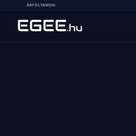
ÁRFOLYAMOK
-
Menü
Keresés
7/24
MI,
NŐK
MI,
FÉRFIAK
ÉLETMÓD
OTTHON