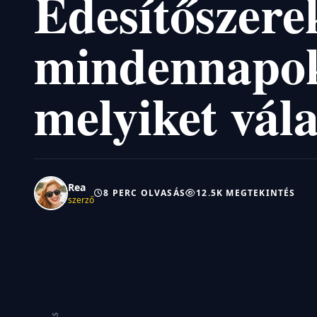
Édesítőszere
mindennapok
melyiket vál
Rea
8 PERC OLVASÁS
12.5K MEGTEKINTÉS
szerző