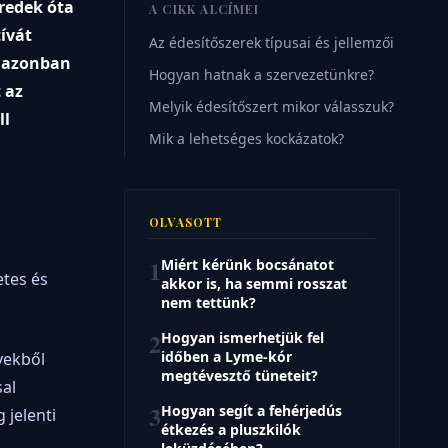
redek óta
A CIKK ALCÍMEI
tívát
Az édesítőszerek típusai és jellemzői
, azonban
Hogyan hatnak a szervezetünkre?
 az
Melyik édesítőszert mikor válasszuk?
ll
Mik a lehetséges kockázatok?
OLVASOTT
1
Miért kérünk bocsánatot
etes és
akkor is, ha semmi rosszat
nem tettünk?
2
Hogyan ismerhetjük fel
időben a Lyme-kór
yekből
megtévesztő tüneteit?
al
3
Hogyan segít a fehérjedús
 jelenti
étkezés a pluszkilók