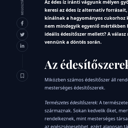
MEGOSZTÁS
Az édes íz iránti vágyunk mélyen gy
keresi az édes íz alternatív forrása
kínálnak a hagyományos cukorhoz ké
nem mindegyik egyenlő mértékben 
ideális édesítőszer mellett? A vála
vennünk a döntés során.
Az édesítőszerek
Miközben számos édesítőszer áll rende
mesterséges édesítőszerek.
Természetes édesítőszerek:
A természetes
származnak. Sokan kedvelik őket, mer
rendelkeznek, mint mesterséges társa
az egészségesebbet, ezért alaposan tá