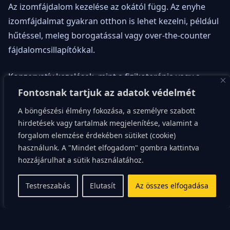
Az izomfájdalom kezelése az okától függ. Az enyhe
izomfájdalmat gyakran otthon is lehet kezelni, például
hűtéssel, meleg borogatással vagy over-the-counter
fájdalomcsillapítókkal.
Konzervatív kezelések, mint a fizikoterápia vagy a
masszázs, hasznosak lehetnek az izomfeszültség és a
Fontosnak tartjuk az adatok védelmét
fájdalom enyhítésében. Ezenkívül a rendszeres nyújtás
A böngészési élmény fokozása, a személyre szabott
és az erősítő gyakorlatok is segíthetnek az
hirdetések vagy tartalmak megjelenítése, valamint a
izomfájdalom megelőzésében.
forgalom elemzése érdekében sütiket (cookie)
használunk. A "Mindet elfogadom" gombra kattintva
hozzájárulhat a sütik használatához.
A mindennapi életben
Testreszabás
Elutasít
Az összes elfogadása
Az izomfájdalom mindennapi életre gyakorolt hatása
nem elhanyagolható. Az érintett személyek gyakran