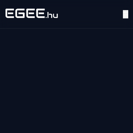
Menü
Keresés
7/24
MI,
NŐK
MI,
FÉRFIAK
ÉLETMÓD
OTTHON
HOBBI