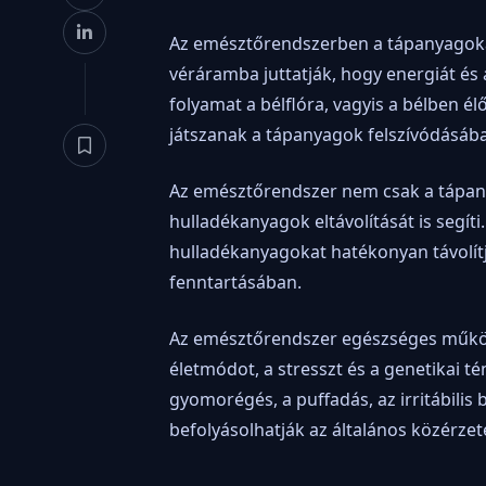
Az emésztőrendszerben a tápanyagokat
véráramba juttatják, hogy energiát és
folyamat a bélflóra, vagyis a bélben 
játszanak a tápanyagok felszívódásá
Az emésztőrendszer nem csak a tápany
hulladékanyagok eltávolítását is segí
hulladékanyagokat hatékonyan távolítja
fenntartásában.
Az emésztőrendszer egészséges működé
életmódot, a stresszt és a genetikai 
gyomorégés, a puffadás, az irritábilis
befolyásolhatják az általános közérzet