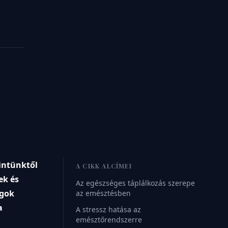
intünktől
A CIKK ALCÍMEI
ek és
Az egészséges táplálkozás szerepe
agok
az emésztésben
a
A stressz hatása az
emésztőrendszerre