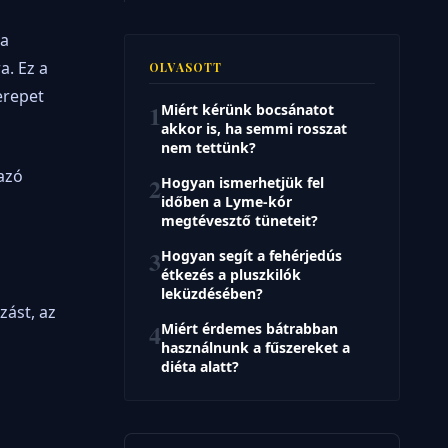
 a
a. Ez a
OLVASOTT
erepet
1
Miért kérünk bocsánatot
akkor is, ha semmi rosszat
nem tettünk?
azó
2
Hogyan ismerhetjük fel
időben a Lyme-kór
megtévesztő tüneteit?
3
Hogyan segít a fehérjedús
étkezés a pluszkilók
leküzdésében?
zást, az
4
Miért érdemes bátrabban
használnunk a fűszereket a
diéta alatt?