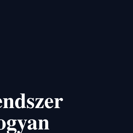
endszer
Hogyan