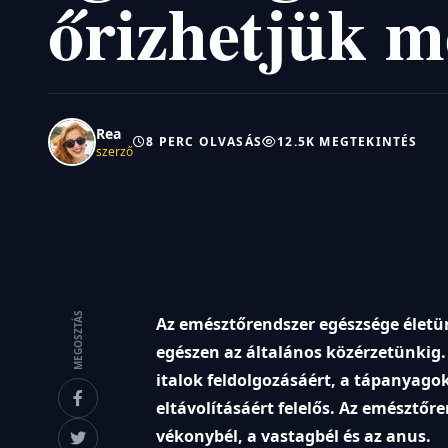
őrizhetjük 
Rea
8 PERC OLVASÁS
12.5K MEGTEKINTÉS
szerző
MEGOSZTÁS
Az emésztőrendszer egészsége életü
egészen az általános közérzetünkig.
italok feldolgozásáért, a tápanyago
eltávolításáért felelős. Az emésztőre
vékonybél, a vastagbél és az anus.