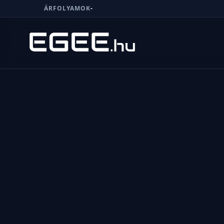
ÁRFOLYAMOK
-
Menü
Keresés
7/24
MI,
NŐK
MI,
FÉRFIAK
ÉLETMÓD
OTTHON