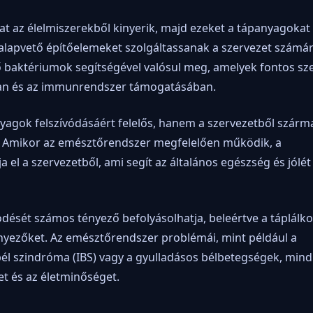
 az élelmiszerekből kinyerik, majd ezeket a tápanyagokat
 alapvető építőelemeket szolgáltassanak a szervezet számár
élő baktériumok segítségével valósul meg, amelyek fontos sz
ban és az immunrendszer támogatásában.
agok felszívódásáért felelős, hanem a szervezetből szárm
ti. Amikor az emésztőrendszer megfelelően működik, a
 el a szervezetből, ami segít az általános egészség és jólét
sét számos tényező befolyásolhatja, beleértve a táplálko
tényezőket. Az emésztőrendszer problémái, mint például a
 bél szindróma (IBS) vagy a gyulladásos bélbetegségek, mind
et és az életminőséget.