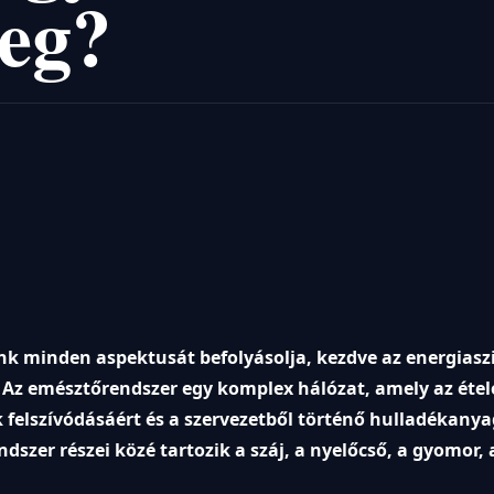
meg?
nk minden aspektusát befolyásolja, kezdve az energiasz
 Az emésztőrendszer egy komplex hálózat, amely az étel
k felszívódásáért és a szervezetből történő hulladékany
ndszer részei közé tartozik a száj, a nyelőcső, a gyomor, 