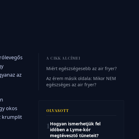
rrólevegős
A CIKK ALCÍMEI
gy
Miért egészségesebb az air fryer?
gyanaz az
Az érem másik oldala: Mikor NEM
egészséges az air fryer?
an
egy okos
OLVASOTT
t krumplit
1
Hogyan ismerhetjük fel
időben a Lyme-kór
megtévesztő tüneteit?