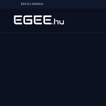
ÁRFOLYAMOK
-
Menü
Keresés
7/24
MI,
NŐK
MI,
FÉRFIAK
ÉLETMÓD
OTTHON