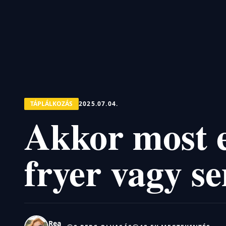
TÁPLÁLKOZÁS
2025.07.04.
Akkor most e
fryer vagy s
Rea