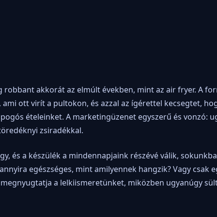
robbant akkorát az elmúlt években, mint az air fryer. A fo
ami ott virít a pultokon, és azzal az ígérettel kecsegtet, ho
opogós ételeinket. A marketingüzenet egyszerű és vonzó: u
 töredéknyi zsiradékkal.
gy, és a készülék a mindennapjaink részévé válik, sokunkb
g annyira egészséges, mint amilyennek hangzik? Vagy csak 
 megnyugtatja a lelkiismeretünket, miközben ugyanúgy sül