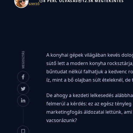
8 PERC OLVASÁS
12.5K MEGTEKINTÉS
szerző
MEGOSZTÁS
A konyhai gépek világában kevés dolog 
sütő lett a modern konyha rocksztárja, 
bűntudat nélkül falhatjuk a kedvenc r
íz, mint a bő olajban sült ételeknél, de
De ahogy a kezdeti lelkesedés alábbha
felmerül a kérdés: ez az egész tényle
marketingfogás áldozatai lettünk, ami
vacsorázunk?