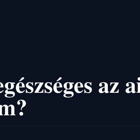
gészséges az a
em?