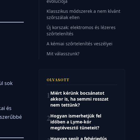
evolúciója
Klasszikus módszerek a nem kívánt
szőrszálak ellen
Új korszak: elektromos és lézeres
szőrtelenítés
A kémiai szőrtelenítés veszélyei
Mit válasszunk?
OLVASOTT
ül sok
1
Miért kérünk bocsánatot
akkor is, ha semmi rosszat
nem tettünk?
ai és
2
Hogyan ismerhetjük fel
pszerűbbé
időben a Lyme-kór
megtévesztő tüneteit?
Hogyan segít a fehérjedús