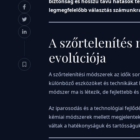
biztonság és hosszú távú hatások t
legmegfelelőbb választás számunkr
A szőrtelenítés
evolúciója
A szőrtelenítési módszerek az idők so
különböző eszközöket és technikákat h
módszer ma is létezik, de fejlettebb 
Az iparosodás és a technológiai fejlőd
kémiai módszerek mellett megjelentek
váltak a hatékonyságuk és tartósságuk