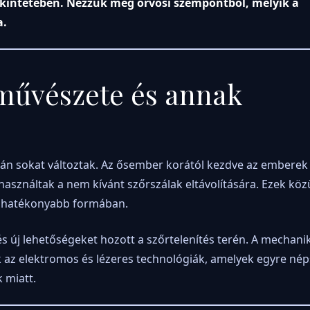
ekintetében. Nézzük meg orvosi szempontból, melyik a
a.
 művészete és annak
rán sokat változtak. Az ősember korától kezdve az emberek
asználtak a nem kívánt szőrszálak eltávolítására. Ezek köz
és hatékonyabb formában.
és új lehetőségeket hozott a szőrtelenítés terén. A mechanik
 az elektromos és lézeres technológiák, amelyek egyre né
 miatt.