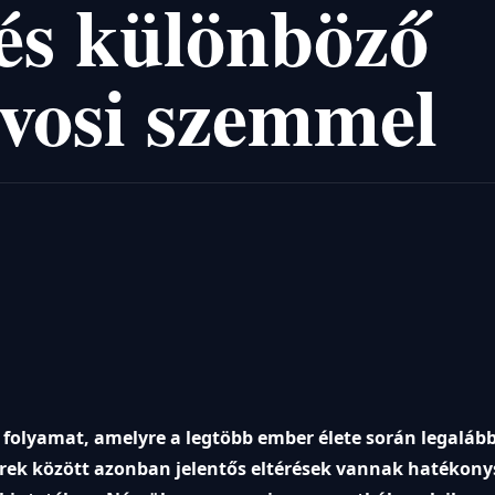
tés különböző
vosi szemmel
i folyamat, amelyre a legtöbb ember élete során legaláb
rek között azonban jelentős eltérések vannak hatékony