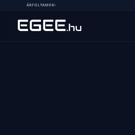
ÁRFOLYAMOK
-
Menü
Keresés
7/24
MI,
NŐK
MI,
FÉRFIAK
ÉLETMÓD
OTTHON