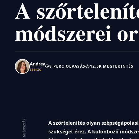
A szőrtelení
módszerei or
Andrea
8 PERC OLVASÁS
12.5K MEGTEKINTÉS
szerző
MEGOSZTÁS
A szőrtelenítés olyan szépségápolás
szükséget érez. A különböző módsze