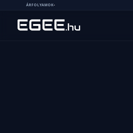
ÁRFOLYAMOK
-
Menü
Keresés
7/24
MI,
NŐK
MI,
FÉRFIAK
ÉLETMÓD
OTTHON