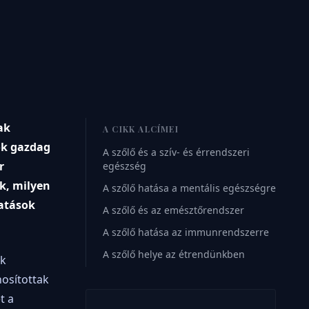
ak
A CIKK ALCÍMEI
ok gazdag
A szőlő és a szív- és érrendszeri
r
egészség
k, milyen
A szőlő hatása a mentális egészségre
tatások
A szőlő és az emésztőrendszer
A szőlő hatása az immunrendszerre
A szőlő helye az étrendünkben
ek
osítottak
t a