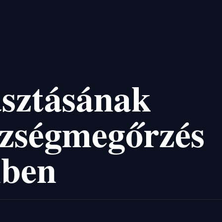
asztásának
szségmegőrzés
mben