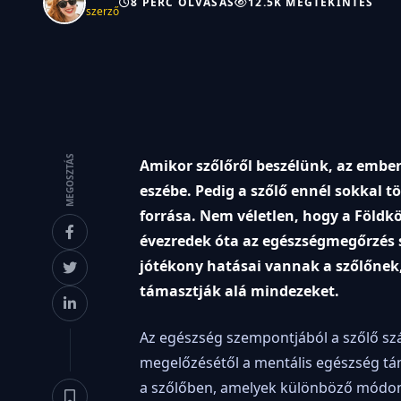
8 PERC OLVASÁS
12.5K MEGTEKINTÉS
szerző
MEGOSZTÁS
Amikor szőlőről beszélünk, az embe
eszébe. Pedig a szőlő ennél sokkal 
forrása. Nem véletlen, hogy a Földkö
évezredek óta az egészségmegőrzés 
jótékony hatásai vannak a szőlőnek
támasztják alá mindezeket.
Az egészség szempontjából a szőlő szá
megelőzésétől a mentális egészség tá
a szőlőben, amelyek különböző módon 