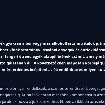
rek gyakran a bor vagy más alkoholtartalmú italok jutn
többet kínál: vitaminok, ásványi anyagok és antioxidáns
zi-tengeri étrend egyik alappillérének számít, amely má
szolgálatában áll. A következőkben alaposan körbejárju
, miért érdemes beépíteni az étrendünkbe és milyen ku
mos előnnyel rendelkezik, a szív- és érrendszeri betegség
mogatásáig. Kutatások során már több komponenst is azon
járulnak hozzá a jó közérzethez. Ebben a cikkben az ezeke