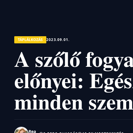
TÁPLÁLKOZÁS
2023.09.01.
A szőlő fogy
előnyei: Egé
minden sze
Rea