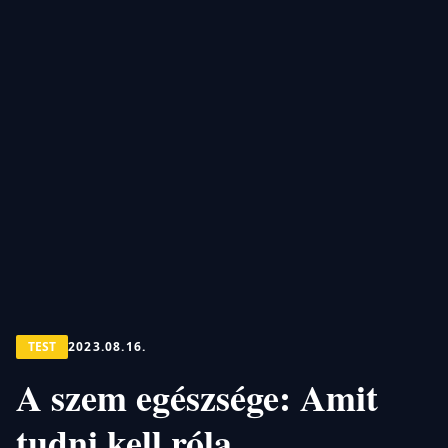
TEST
2023.08.16.
A szem egészsége: Amit
tudni kell róla