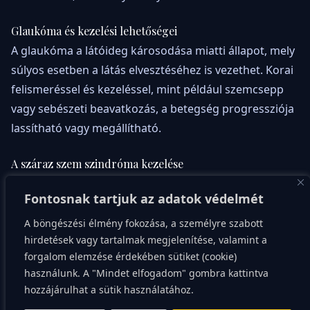
Glaukóma és kezelési lehetőségei
A glaukóma a látóideg károsodása miatti állapot, mely
súlyos esetben a látás elvesztéséhez is vezethet. Korai
felismeréssel és kezeléssel, mint például szemcsepp
vagy sebészeti beavatkozás, a betegség progressziója
lassítható vagy megállítható.
A száraz szem szindróma kezelése
A száraz szem szindróma egyre gyakoribb probléma,
Fontosnak tartjuk az adatok védelmét
amelynek kezelése érdekében fontos az okok
feltárása. A mesterséges könnyek, az étrendi
A böngészési élmény fokozása, a személyre szabott
hirdetések vagy tartalmak megjelenítése, valamint a
változtatások és a szem környezetének optimalizálása
forgalom elemzése érdekében sütiket (cookie)
mind hozzájárulnak a kezelés sikerességéhez.
használunk. A "Mindet elfogadom" gombra kattintva
hozzájárulhat a sütik használatához.
A diabéteszes retinopátia kihívásai