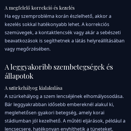
A megfelelő korrekció és kezelés
Ha egy szemprobléma korán észlelhető, akkor a
kezelés sokkal hatékonyabb lehet. A korrekciós
szemüvegek, a kontaktlencsék vagy akár a sebészeti
beavatkozások is segíthetnek a látás helyreállításában
vagy megőrzésében.
A leggyakoribb szembetegségek és
állapotok
A szürkehályog kialakulása
A szürkehályog a szem lencséjének elhomályosodása.
Bár leggyakrabban idősebb embereknél alakul ki,
meglehetősen gyakori betegség, amely korai
stádiumban jól kezelhető. A műtéti eljárások, például a
lencsecsere, hatékonyan enyhíthetik a tüneteket.