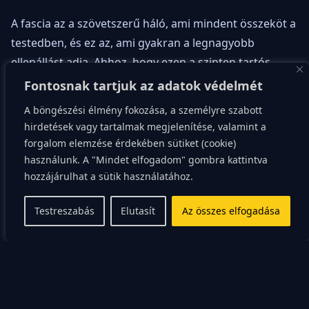
A fascia az a szövetszerű háló, ami mindent összeköt a
testedben, és ez az, ami gyakran a legnagyobb
ellenállást adja. Ahhoz, hogy ezen a szinten tartós
változást érj el, nem passzív, hanem aktív,
Fontosnak tartjuk az adatok védelmét
feszültséggel teli ingerre van szükség, ami
A böngészési élmény fokozása, a személyre szabott
biztonságosnak minősül az idegrendszered számára.
hirdetések vagy tartalmak megjelenítése, valamint a
Ezért is érdemes elfelejteni a „lágyan nyúlj” mantrát.
forgalom elemzése érdekében sütiket (cookie)
használunk. A "Mindet elfogadom" gombra kattintva
Amikor te passzívan nyújtasz, csak az izmot húzod, de
hozzájárulhat a sütik használatához.
nem adsz utasítást a stabilizáló izmoknak. A testünk
Testreszabás
Elutasít
Az összes elfogadása
csodálatosan adaptív, de csak arra reagál, amit
rendszeresen és erővel gyakorolunk. Ha sosem
használod az ízületed teljes mozgástartományát erős
kontroll mellett, a tested azt mondja: „Ez a terület nem
fontos, zárjuk le!”