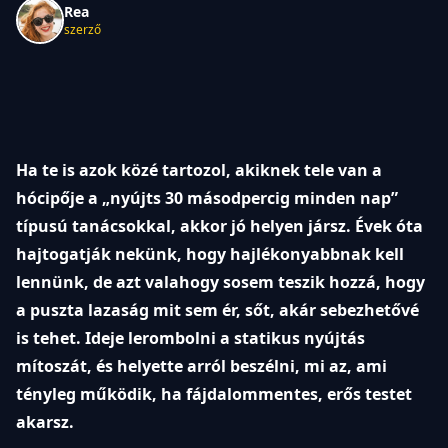
Rea
szerző
Ha te is azok közé tartozol, akiknek tele van a
hócipője a „nyújts 30 másodpercig minden nap”
típusú tanácsokkal, akkor jó helyen jársz. Évek óta
hajtogatják nekünk, hogy hajlékonyabbnak kell
lennünk, de azt valahogy sosem teszik hozzá, hogy
a puszta lazaság mit sem ér, sőt, akár sebezhetővé
is tehet. Ideje lerombolni a statikus nyújtás
mítoszát, és helyette arról beszélni, mi az, ami
tényleg működik, ha fájdalommentes, erős testet
akarsz.