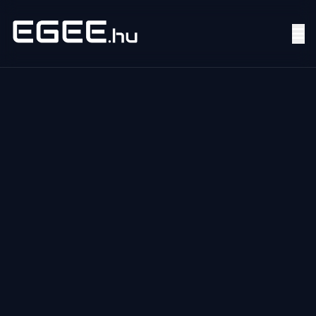
Menü
Keresés
7/24
MI,
NŐK
MI,
FÉRFIAK
ÉLETMÓD
OTTHON
HOBBI