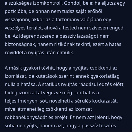
a szükséges izomkontroll. Gondolj bele: ha eljutsz egy
pozícióba, de onnan nem tudsz saját erőből
visszajönni, akkor az a tartomány valójában egy
veszélyes terület, ahová a tested nem szívesen enged
be. Az idegrendszered a passzív lazaságot nem
biztonságnak, hanem rizikónak tekinti, ezért a hatás
röviddel a nyújtás után elmúlik.
A másik gyakori tévhit, hogy a nyújtás csökkenti az
izomlázat, de kutatások szerint ennek gyakorlatilag
nulla a hatása. A statikus nyújtás ráadásul edzés előtt,
hideg izomzattal végezve még ronthat is a
teljesítményen, sőt, növelheti a sérülés kockázatát,
mivel átmenetileg csökkenti az izomzat
robbanékonyságát és erejét. Ez nem azt jelenti, hogy
soha ne nyújts, hanem azt, hogy a passzív feszítés