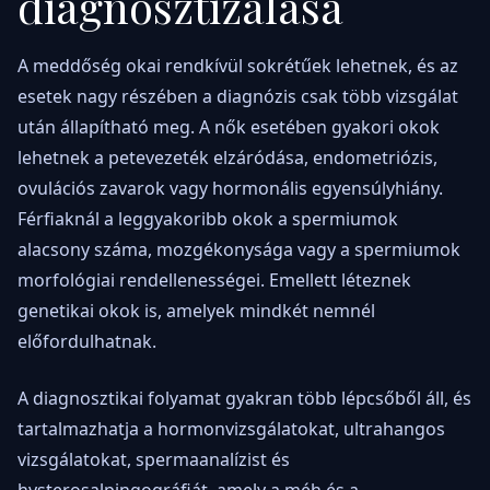
diagnosztizálása
A meddőség okai rendkívül sokrétűek lehetnek, és az
esetek nagy részében a diagnózis csak több vizsgálat
után állapítható meg. A nők esetében gyakori okok
lehetnek a petevezeték elzáródása, endometriózis,
ovulációs zavarok vagy hormonális egyensúlyhiány.
Férfiaknál a leggyakoribb okok a spermiumok
alacsony száma, mozgékonysága vagy a spermiumok
morfológiai rendellenességei. Emellett léteznek
genetikai okok is, amelyek mindkét nemnél
előfordulhatnak.
A diagnosztikai folyamat gyakran több lépcsőből áll, és
tartalmazhatja a hormonvizsgálatokat, ultrahangos
vizsgálatokat, spermaanalízist és
hysterosalpingográfiát, amely a méh és a