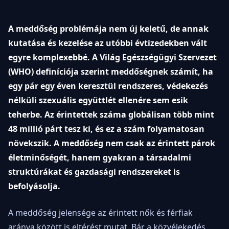
A meddőség problémája nem új keletű, de annak
kutatása és kezelése az utóbbi évtizedekben vált
egyre komplexebbé. A Világ Egészségügyi Szervezet
(WHO) definíciója szerint meddőségnek számít, ha
egy pár egy éven keresztül rendszeres, védekezés
nélküli szexuális együttlét ellenére sem esik
teherbe. Az érintettek száma globálisan több mint
48 millió párt tesz ki, és ez a szám folyamatosan
növekszik. A meddőség nem csak az érintett párok
életminőségét, hanem gyakran a társadalmi
struktúrákat és gazdasági rendszereket is
befolyásolja.
A meddőség jelensége az érintett nők és férfiak
aránya között is eltérést mutat. Bár a közvélekedés