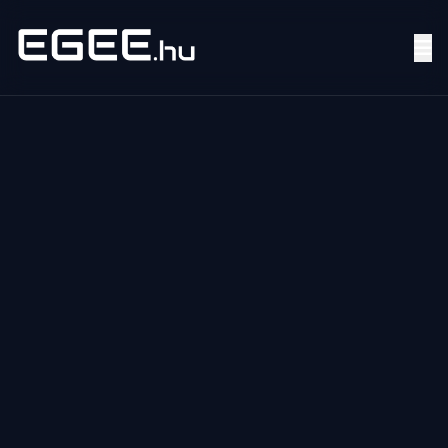
Menü
Keresés
7/24
MI,
NŐK
MI,
FÉRFIAK
ÉLETMÓD
OTTHON
HOBBI