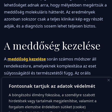
lehetőséget adnak arra, hogy mélyebben megértsük a
meddőség molekuláris hátterét. Az eredmények
azonban sokszor csak a teljes klinikai kép egy részét
adják, és a diagnózis sosem lehet teljesen biztos.
A meddőség kezelése
A
meddőség kezelése
során számos módszer áll
rendelkezésre, amelyeknek komplexitása az eset
súlyosságától és természetétől függ. Az orális
gyógyszerek, például a klomifen, általában az enyhébb
Fontosnak tartjuk az adatok védelmét
ovulációs zavaroknál jöhetnek szóba. A
hormonterápiák, például a gonadotropinok, szintén
A böngészési élmény fokozása, a személyre szabott
használatosak lehetnek.
hirdetések vagy tartalmak megjelenítése, valamint a
forgalom elemzése érdekében sütiket (cookie)