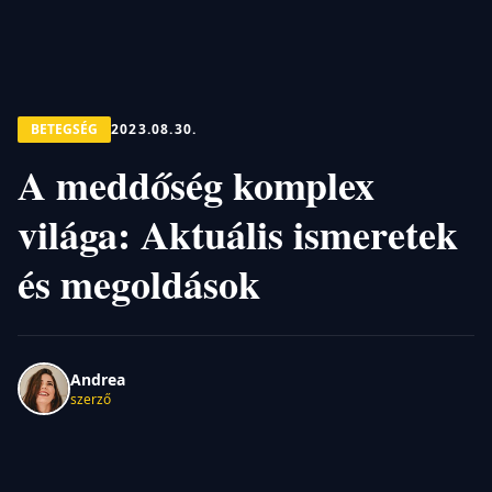
BETEGSÉG
2023.08.30.
A meddőség komplex
világa: Aktuális ismeretek
és megoldások
Andrea
szerző