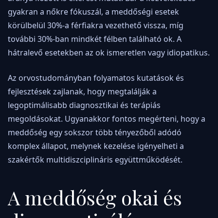
gyakran a nőkre fókuszál, a meddőségi esetek
körülbelül 30%-a férfiakra vezethető vissza, míg
további 30%-ban mindkét félben található ok. A
hátralevő esetekben az ok ismeretlen vagy idiopatikus.
Az orvostudományban folyamatos kutatások és
fejlesztések zajlanak, hogy megtalálják a
legoptimálisabb diagnosztikai és terápiás
megoldásokat. Ugyanakkor fontos megérteni, hogy a
meddőség egy sokszor több tényezőből adódó
komplex állapot, melynek kezelése igényelheti a
szakértők multidiszciplináris együttműködését.
A meddőség okai és