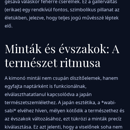
gésává váláskor fehérre cserélnek. Ez a gallérváltás
(erikae) egy rendkívül fontos, szimbolikus pillanat az
életükben, jelezve, hogy teljes jogú művésszé léptek
elő.
Minták és évszakok: A
természet ritmusa
A kimonó mintái nem csupán díszítőelemek, hanem
egyfajta naptárként is funkcionálnak,
elválaszthatatlanul kapcsolódva a japán
természetszemlélethez. A japán esztétika, a *wabi-
sabi* elvéhez híven, mélyen kötődik a természethez és
az évszakok változásához, ezt tükrözi a minták precíz
kiválasztása. Ez azt jelenti, hogy a viselőnek soha nem