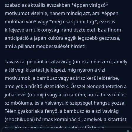
szabad az aktuális évszakban *éppen virágzó*
motívumot viselnie, hanem mindig azt, ami *éppen
múlóban van* vagy *még csak jönni fog*, ezzel is
kifejezve a múlékonyság iránti tiszteletet. Ez a finom
anticipáció a japán kultúra egyik legszebb gesztusa,
ami a pillanat megbecsülését hirdeti.
Tavasszal például a szilvavirág (ume) a népszerű, amely
a tél végi kitartást jelképezi, míg nyáron a vízi
motívumok, a bambusz vagy az írisz kerül előtérbe,
amelyek a hűsítő vizet idézik. Ősszel elengedhetetlen a
juharlevél (momiji) vagy a krizantém, ami a hosszú élet
szimbóluma, és a halványuló szépséget hangsúlyozza.
Télen gyakoriak a fenyő, a bambusz és a szilvavirág
(shōchikubai) hármas kombinációi, amelyek a kitartást
és a jó szerencsét ígérnek a nehéz időkben is.