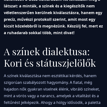
látszat: a minták, a színek és a kiegészítők nem
véletlenszerűen kerülnek kiválasztásra, hanem egy
precíz, művészi protokoll szerint, amit most egy
kicsit közelebbről is megnézünk. Készülj fel, mert ez
a ruhadarab sokkal több, mint divat!
A színek dialektusa:
Kori és státuszjelölők
A színek kiválasztása nem esztétikai kérdés, hanem
szigorúan szabályozott hagyomány. A fiatal, még
hajadon nők gyakran viselnek élénk, vibráló színeket,
mint a vörös vagy a narancs, amelyek a vitalitást és a
feltűnést jelképezik. Ahogy a hölgy idősödik, a paletta