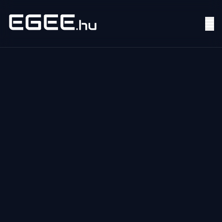
Menü
Keresés
7/24
MI,
NŐK
MI,
FÉRFIAK
ÉLETMÓD
OTTHON
HOBBI