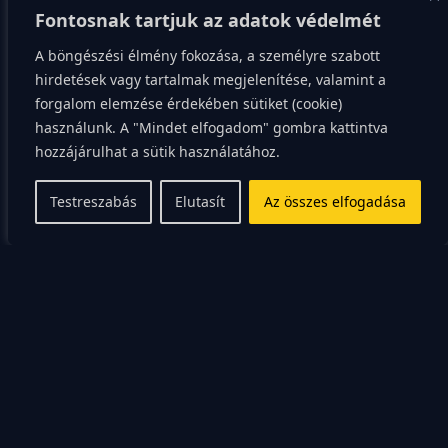
Fontosnak tartjuk az adatok védelmét
A minták mérete és sűrűsége is számít, hiszen
A böngészési élmény fokozása, a személyre szabott
közvetlenül kapcsolódik a viselő korához és
hirdetések vagy tartalmak megjelenítése, valamint a
státuszához. Minél fiatalabb a viselő, annál sűrűbb és
forgalom elemzése érdekében sütiket (cookie)
nagyobb lehet a minta, ami az energiát és a fiatalságot
használunk. A "Mindet elfogadom" gombra kattintva
sugallja. Az idősebb hölgyek sokkal ritkább,
hozzájárulhat a sütik használatához.
elszórtabb, geometrikusabb vagy absztraktabb
Testreszabás
Elutasít
Az összes elfogadása
mintázatokat választanak, amelyek a kifinomultságot
és a visszafogott eleganciát hangsúlyozzák.
A művészi technika:
Yuzen és Shibori
Ahhoz, hogy megértsük egy kimonó értékét, muszáj
belemélyülnünk az előállításának módjába, ami