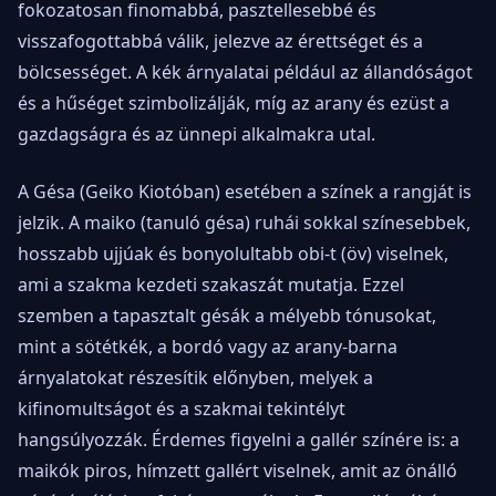
fokozatosan finomabbá, pasztellesebbé és
visszafogottabbá válik, jelezve az érettséget és a
bölcsességet. A kék árnyalatai például az állandóságot
és a hűséget szimbolizálják, míg az arany és ezüst a
gazdagságra és az ünnepi alkalmakra utal.
A Gésa (Geiko Kiotóban) esetében a színek a rangját is
jelzik. A maiko (tanuló gésa) ruhái sokkal színesebbek,
hosszabb ujjúak és bonyolultabb obi-t (öv) viselnek,
ami a szakma kezdeti szakaszát mutatja. Ezzel
szemben a tapasztalt gésák a mélyebb tónusokat,
mint a sötétkék, a bordó vagy az arany-barna
árnyalatokat részesítik előnyben, melyek a
kifinomultságot és a szakmai tekintélyt
hangsúlyozzák. Érdemes figyelni a gallér színére is: a
maikók piros, hímzett gallért viselnek, amit az önálló