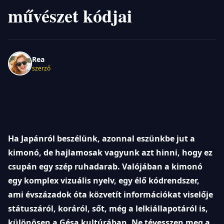
művészet kódjai
Rea
szerző
Ha Japánról beszélünk, azonnal eszünkbe jut a
kimonó, de hajlamosak vagyunk azt hinni, hogy ez
csupán egy szép ruhadarab. Valójában a kimonó
egy komplex vizuális nyelv, egy élő kódrendszer,
ami évszázadok óta közvetít információkat viselője
státuszáról, koráról, sőt, még a lelkiállapotáról is,
különösen a Gésa kultúrában. Ne tévesszen meg a