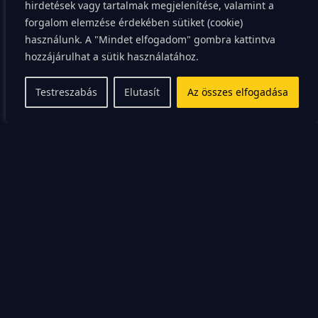
antioxidáns, amely véd a szabad gyökök káros hatásai
hirdetések vagy tartalmak megjelenítése, valamint a
forgalom elemzése érdekében sütiket (cookie)
ellen, megelőzve ezzel a krónikus betegségek
használunk. A "Mindet elfogadom" gombra kattintva
kialakulását.
hozzájárulhat a sütik használatához.
Ezenkívül a karalábé A-vitaminban is gazdag, ami
Testreszabás
Elutasít
Az összes elfogadása
szintén segít az immunrendszer erősítésében, és
hozzájárul a bőr és a szem egészségének
megőrzéséhez. Az A-vitamin antioxidáns hatású, ami
segít megelőzni a sejtkárosodást és a korai öregedést.
A karalábé és a szív
egészsége
A karalábé gazdag K-vitaminban, ami fontos a szív
egészsége szempontjából, mivel segít a vérrögök