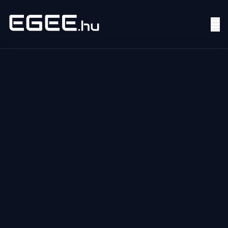
Menü
Keresés
7/24
MI,
NŐK
MI,
FÉRFIAK
ÉLETMÓD
OTTHON
HOBBI