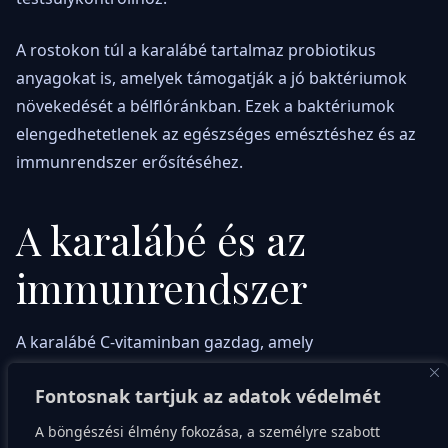
A rostokon túl a karalábé tartalmaz probiotikus
anyagokat is, amelyek támogatják a jó baktériumok
növekedését a bélflóránkban. Ezek a baktériumok
elengedhetetlenek az egészséges emésztéshez és az
immunrendszer erősítéséhez.
A karalábé és az
immunrendszer
A karalábé C-vitaminban gazdag, amely
elengedhetetlen a szervezetünk számára, hiszen
Fontosnak tartjuk az adatok védelmét
erősíti az immunrendszert és segíti a sejtek
regenerálódását. A C-vitamin szintén fontos
A böngészési élmény fokozása, a személyre szabott