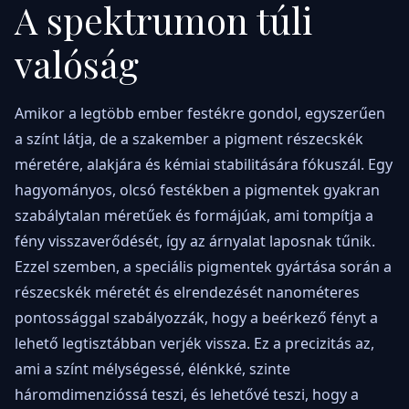
A spektrumon túli
valóság
Amikor a legtöbb ember festékre gondol, egyszerűen
a színt látja, de a szakember a pigment részecskék
méretére, alakjára és kémiai stabilitására fókuszál. Egy
hagyományos, olcsó festékben a pigmentek gyakran
szabálytalan méretűek és formájúak, ami tompítja a
fény visszaverődését, így az árnyalat laposnak tűnik.
Ezzel szemben, a speciális pigmentek gyártása során a
részecskék méretét és elrendezését nanométeres
pontossággal szabályozzák, hogy a beérkező fényt a
lehető legtisztábban verjék vissza. Ez a precizitás az,
ami a színt mélységessé, élénkké, szinte
háromdimenzióssá teszi, és lehetővé teszi, hogy a