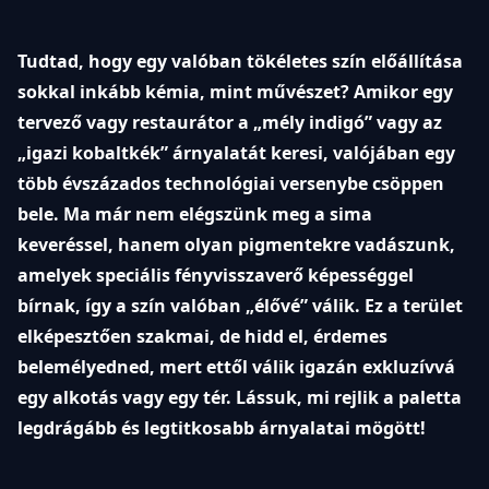
Tudtad, hogy egy valóban tökéletes szín előállítása
sokkal inkább kémia, mint művészet? Amikor egy
tervező vagy restaurátor a „mély indigó” vagy az
„igazi kobaltkék” árnyalatát keresi, valójában egy
több évszázados technológiai versenybe csöppen
bele. Ma már nem elégszünk meg a sima
keveréssel, hanem olyan pigmentekre vadászunk,
amelyek speciális fényvisszaverő képességgel
bírnak, így a szín valóban „élővé” válik. Ez a terület
elképesztően szakmai, de hidd el, érdemes
belemélyedned, mert ettől válik igazán exkluzívvá
egy alkotás vagy egy tér. Lássuk, mi rejlik a paletta
legdrágább és legtitkosabb árnyalatai mögött!