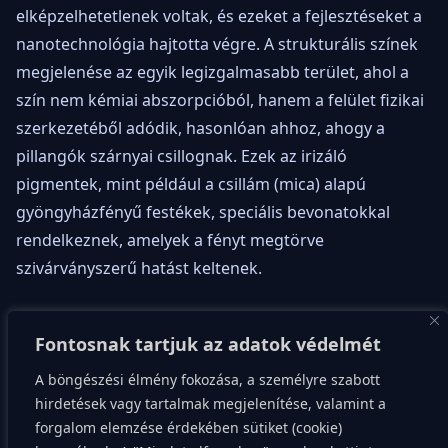
elképzelhetetlenek voltak, és ezeket a fejlesztéseket a
nanotechnológia hajtotta végre. A strukturális színek
megjelenése az egyik legizgalmasabb terület, ahol a
szín nem kémiai abszorpcióból, hanem a felület fizikai
szerkezetéből adódik, hasonlóan ahhoz, ahogy a
pillangók szárnyai csillognak. Ezek az irizáló
pigmentek, mint például a csillám (mica) alapú
gyöngyházfényű festékek, speciális bevonatokkal
rendelkeznek, amelyek a fényt megtörve
szivárványszerű hatást keltenek.
A kísérletezés a fémrészecskékkel is forradalmi
Fontosnak tartjuk az adatok védelmét
eredményeket hozott, gondolj csak a speciális
autóipari fényezésekre, amelyek a szögtől függően
A böngészési élmény fokozása, a személyre szabott
váltanak árnyalatot. Ezek a „flip-flop” festékek apró,
hirdetések vagy tartalmak megjelenítése, valamint a
forgalom elemzése érdekében sütiket (cookie)
elrendezett alumínium- vagy más fémrészecskéket