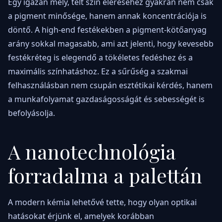
Egy igazán mély, telt szín eléréséhez gyakran nem csak
a pigment minősége, hanem annak koncentrációja is
döntő. A high-end festékekben a pigment-kötőanyag
arány sokkal magasabb, ami azt jelenti, hogy kevesebb
festékréteg is elegendő a tökéletes fedéshez és a
maximális színhatáshoz. Ez a sűrűség a szakmai
felhasználásban nem csupán esztétikai kérdés, hanem
a munkafolyamat gazdaságosságát és sebességét is
befolyásolja.
A nanotechnológia
forradalma a palettán
A modern kémia lehetővé tette, hogy olyan optikai
hatásokat érjünk el, amelyek korábban