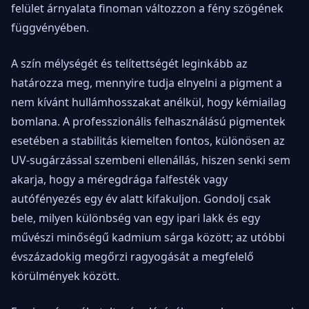
felület árnyalata finoman változzon a fény szögének
függvényében.
A szín mélységét és telítettségét leginkább az
határozza meg, mennyire tudja elnyelni a pigment a
nem kívánt hullámhosszakat anélkül, hogy kémiailag
bomlana. A professzionális felhasználású pigmentek
esetében a stabilitás kiemelten fontos, különösen az
UV-sugárzással szembeni ellenállás, hiszen senki sem
akarja, hogy a méregdrága falfesték vagy
autófényezés egy év alatt kifakuljon. Gondolj csak
bele, milyen különbség van egy ipari lakk és egy
művészi minőségű kadmium sárga között; az utóbbi
évszázadokig megőrzi ragyogását a megfelelő
körülmények között.