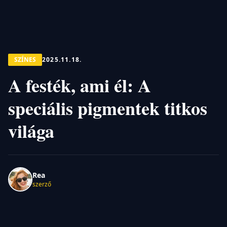
SZÍNES
2025.11.18.
A festék, ami él: A
speciális pigmentek titkos
világa
Rea
szerző