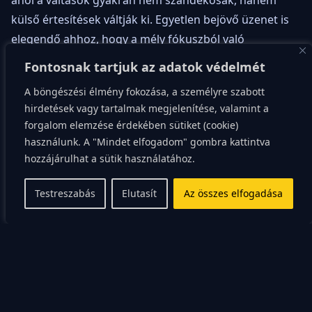
ahol a váltások gyakran nem szándékosak, hanem
külső értesítések váltják ki. Egyetlen bejövő üzenet is
elegendő ahhoz, hogy a mély fókuszból való
visszatérés akár 23 percet vegyen igénybe. Ez az a
Fontosnak tartjuk az adatok védelmét
kognitív teszt, amit naponta többször is elbukunk
A böngészési élmény fokozása, a személyre szabott
anélkül, hogy észrevennénk. Ezért van az, hogy a
hirdetések vagy tartalmak megjelenítése, valamint a
feladatok elvégzése sokkal tovább tart, mint kellene,
forgalom elemzése érdekében sütiket (cookie)
miközben folyamatosan fáradtnak érzed magad.
használunk. A "Mindet elfogadom" gombra kattintva
hozzájárulhat a sütik használatához.
A „dopamin-hurkok”
Testreszabás
Elutasít
Az összes elfogadása
csapdája
A digitális platformok nem véletlenül alakultak ki úgy,
ahogy: a közösségi média és az azonnali üzenetküldő
alkalmazások célja, hogy függőséget okozó dopamin-