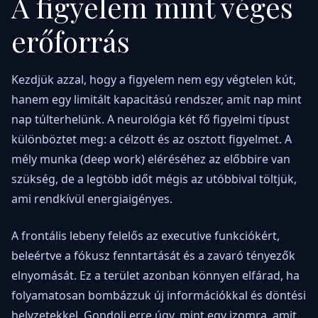
A figyelem mint véges
erőforrás
Kezdjük azzal, hogy a figyelem nem egy végtelen kút,
hanem egy limitált kapacitású rendszer, amit nap mint
nap túlterhelünk. A neurológia két fő figyelmi típust
különböztet meg: a célzott és az osztott figyelmet. A
mély munka (deep work) eléréséhez az előbbire van
szükség, de a legtöbb időt mégis az utóbbival töltjük,
ami rendkívül energiaigényes.
A frontális lebeny felelős az executive funkciókért,
beleértve a fókusz fenntartását és a zavaró tényezők
elnyomását. Ez a terület azonban könnyen elfárad, ha
folyamatosan bombázzuk új információkkal és döntési
helyzetekkel. Gondolj erre úgy, mint egy izomra, amit