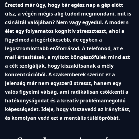
Érezted már úgy, hogy bár egész nap a gép előtt
ülsz, a végén mégis alig tudod megmondani, mit is
csináltál valójában? Nem vagy egyedül. A modern
élet egy folyamatos kognitív stresszteszt, ahol a
figyelmed a legértékesebb, de egyben a
legostromlottabb erőforrásod. A telefonod, az e-
mail értesítések, a nyitott böngészőfülek mind azt
a célt szolgálják, hogy kiszakítsanak a mély
koncentrációból. A szakemberek szerint ez a
jelenség már nem egyszerű stressz, hanem egy
valós figyelmi válság, ami radikálisan csökkenti a
hatékonyságodat és a kreatív problémamegoldó
képességedet. Ideje, hogy visszavedd az irányítást,
és komolyan vedd ezt a mentális túlélőpróbát.