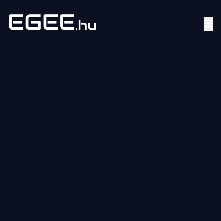
Menü
Keresés
7/24
MI,
NŐK
MI,
FÉRFIAK
ÉLETMÓD
OTTHON
HOBBI