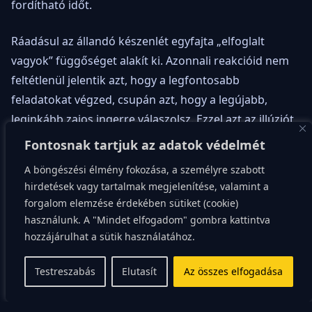
fordítható időt.
Ráadásul az állandó készenlét egyfajta „elfoglalt
vagyok” függőséget alakít ki. Azonnali reakcióid nem
feltétlenül jelentik azt, hogy a legfontosabb
feladatokat végzed, csupán azt, hogy a legújabb,
leginkább zajos ingerre válaszolsz. Ezzel azt az illúziót
kelted magadban és a környezetedben, hogy égetően
Fontosnak tartjuk az adatok védelmét
fontos munkát végzel, miközben valójában csak a
A böngészési élmény fokozása, a személyre szabott
sürgősnek tűnő, de alacsony értékű feladatokat
hirdetések vagy tartalmak megjelenítése, valamint a
menedzseled.
forgalom elemzése érdekében sütiket (cookie)
használunk. A "Mindet elfogadom" gombra kattintva
hozzájárulhat a sütik használatához.
Az elmosódó határok
Testreszabás
Elutasít
Az összes elfogadása
pszichológiája