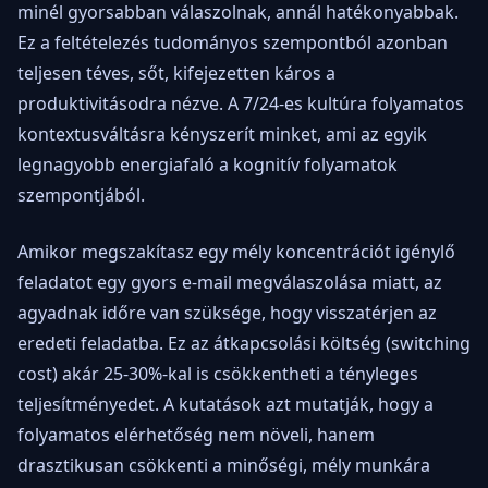
minél gyorsabban válaszolnak, annál hatékonyabbak.
Ez a feltételezés tudományos szempontból azonban
teljesen téves, sőt, kifejezetten káros a
produktivitásodra nézve. A 7/24-es kultúra folyamatos
kontextusváltásra kényszerít minket, ami az egyik
legnagyobb energiafaló a kognitív folyamatok
szempontjából.
Amikor megszakítasz egy mély koncentrációt igénylő
feladatot egy gyors e-mail megválaszolása miatt, az
agyadnak időre van szüksége, hogy visszatérjen az
eredeti feladatba. Ez az átkapcsolási költség (switching
cost) akár 25-30%-kal is csökkentheti a tényleges
teljesítményedet. A kutatások azt mutatják, hogy a
folyamatos elérhetőség nem növeli, hanem
drasztikusan csökkenti a minőségi, mély munkára