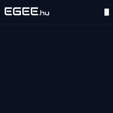
Menü
Keresés
7/24
MI,
NŐK
MI,
FÉRFIAK
ÉLETMÓD
OTTHON
HOBBI