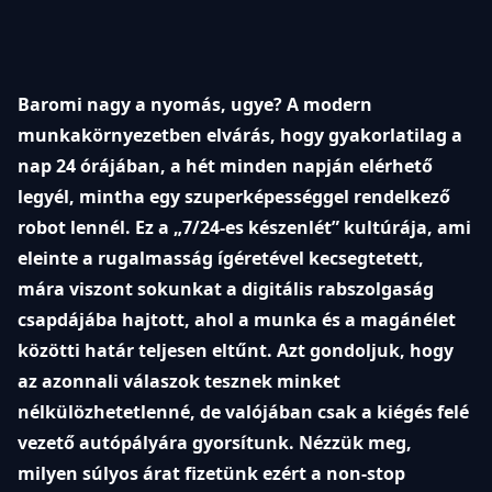
Baromi nagy a nyomás, ugye? A modern
munkakörnyezetben elvárás, hogy gyakorlatilag a
nap 24 órájában, a hét minden napján elérhető
legyél, mintha egy szuperképességgel rendelkező
robot lennél. Ez a „7/24-es készenlét” kultúrája, ami
eleinte a rugalmasság ígéretével kecsegtetett,
mára viszont sokunkat a digitális rabszolgaság
csapdájába hajtott, ahol a munka és a magánélet
közötti határ teljesen eltűnt. Azt gondoljuk, hogy
az azonnali válaszok tesznek minket
nélkülözhetetlenné, de valójában csak a kiégés felé
vezető autópályára gyorsítunk. Nézzük meg,
milyen súlyos árat fizetünk ezért a non-stop