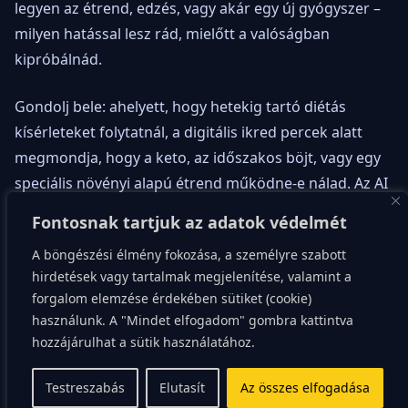
legyen az étrend, edzés, vagy akár egy új gyógyszer –
milyen hatással lesz rád, mielőtt a valóságban
kipróbálnád.
Gondolj bele: ahelyett, hogy hetekig tartó diétás
kísérleteket folytatnál, a digitális ikred percek alatt
megmondja, hogy a keto, az időszakos böjt, vagy egy
speciális növényi alapú étrend működne-e nálad. Az AI
ezerszer gyorsabban futtatja le a lehetséges
Fontosnak tartjuk az adatok védelmét
forgatókönyveket, figyelembe véve a genetikai
A böngészési élmény fokozása, a személyre szabott
érzékenységedet, a stresszszintedet és a bélflórád
hirdetések vagy tartalmak megjelenítése, valamint a
összetételét. Ez a szimuláció a jojó-effektus fő
forgalom elemzése érdekében sütiket (cookie)
ellenszere, mivel segít elkerülni a metabolikus
használunk. A "Mindet elfogadom" gombra kattintva
adaptációt (amikor a tested lelassítja az anyagcserét,
hozzájárulhat a sütik használatához.
hogy megvédje magát a fogyástól).
Testreszabás
Elutasít
Az összes elfogadása