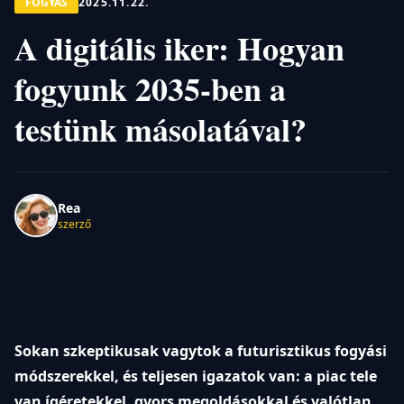
FOGYÁS
2025.11.22.
A digitális iker: Hogyan
fogyunk 2035-ben a
testünk másolatával?
Rea
szerző
Sokan szkeptikusak vagytok a futurisztikus fogyási
módszerekkel, és teljesen igazatok van: a piac tele
van ígéretekkel, gyors megoldásokkal és valótlan