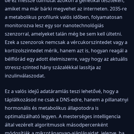
de ez messze túlmutat azokon a genetikai teszteken,
amiket ma már bárki megvehet az interneten. 2035-re
a metabolikus profilunk valós időben, folyamatosan
monitorozva lesz egy sor nanotechnológiás
szenzorral, amelyeket talán még be sem kell ültetni.
Ezek a szenzorok nemcsak a vércukorszintedet vagy a
kortizolszintedet mérik, hanem azt is, hogyan reagál a
bélflórád egy adott élelmiszerre, vagy hogy az aktuális
stressz-szinted hány százalékkal lassítja az
inzulinválaszodat.
Ez a valós idejű adatáramlás teszi lehetővé, hogy a
táplálkozásod ne csak a DNS-edre, hanem a pillanatnyi
hormonális és metabolikus állapotodra is
optimalizálható legyen. A mesterséges intelligencia
által vezérelt algoritmusok másodpercenként
módosítják a mikrotápanyag-ajánlásaidat, jelezve, ha