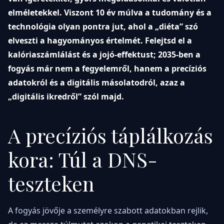
elméletekkel. Viszont 10 év múlva a tudomány és a
technológia olyan pontra jut, ahol a „diéta” szó
elveszti a hagyományos értelmét. Felejtsd el a
kalóriaszámlálást és a jojó-effektust; 2035-ben a
fogyás már nem a fegyelemről, hanem a precíziós
adatokról és a digitális másolatodról, azaz a
„digitális ikredről” szól majd.
A precíziós táplálkozás
kora: Túl a DNS-
teszteken
A fogyás jövője a személyre szabott adatokban rejlik,