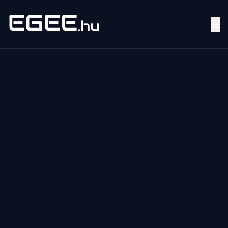
Menü
Keresés
7/24
MI,
NŐK
MI,
FÉRFIAK
ÉLETMÓD
OTTHON
HOBBI