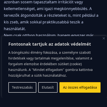
azonban sosem tapasztaltam irritációt vagy
kellemetlenséget, ami igazi megkönnyebbülés. A
tervezők átgondolták a részleteket is, mint például a
kis zseb, amik sokkal praktikusabbá teszik a
használatát.
Nem csak otthon használom, hanem egyszer már
utazni is elvittem. A köntös könnyűsége és kis
Fontosnak tartjuk az adatok védelmét
helyigénye miatt egyszerűen becsomagolható a
A böngészési élmény fokozása, a személyre szabott
bőröndbe, így a kényelem nem marad otthon, amikor
hirdetések vagy tartalmak megjelenítése, valamint a
távol vagyok. Igaz, most csak wellnessezni voltunk, de
forgalom elemzése érdekében sütiket (cookie)
a következő nyaraláskor biztos bedobom a bőröndbe.
használunk. A "Mindet elfogadom" gombra kattintva
hozzájárulhat a sütik használatához.
Összességében a Bújci Köntös sokkal többet nyújtott,
Testreszabás
Elutasít
Az összes elfogadása
mint amit vártam. Nem csak egy köntös, hanem egy
élmény, ami minden napomat kicsit szebbé teszi. A
kényelmes anyag, a praktikus tervezés és a