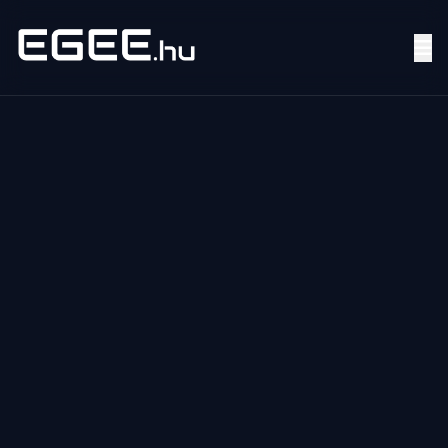
Menü
Keresés
7/24
MI,
NŐK
MI,
FÉRFIAK
ÉLETMÓD
OTTHON
HOBBI