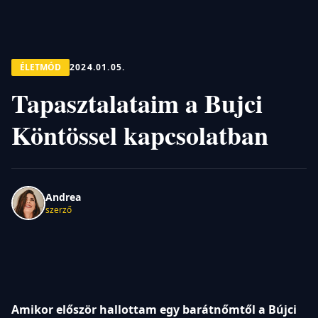
ÉLETMÓD
2024.01.05.
Tapasztalataim a Bujci
Köntössel kapcsolatban
Andrea
szerző
Amikor először hallottam egy barátnőmtől a Bújci