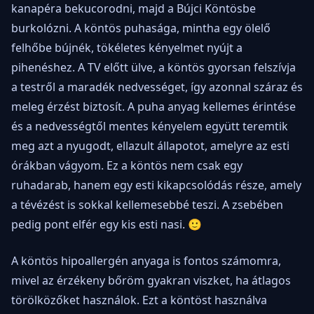
kanapéra bekucorodni, majd a Bújci Köntösbe
burkolózni. A köntös puhasága, mintha egy ölelő
felhőbe bújnék, tökéletes kényelmet nyújt a
pihenéshez. A TV előtt ülve, a köntös gyorsan felszívja
a testről a maradék nedvességet, így azonnal száraz és
meleg érzést biztosít. A puha anyag kellemes érintése
és a nedvességtől mentes kényelem együtt teremtik
meg azt a nyugodt, ellazult állapotot, amelyre az esti
órákban vágyom. Ez a köntös nem csak egy
ruhadarab, hanem egy esti kikapcsolódás része, amely
a tévézést is sokkal kellemesebbé teszi. A zsebében
pedig pont elfér egy kis esti nasi. 🙂
A köntös hipoallergén anyaga is fontos számomra,
mivel az érzékeny bőröm gyakran viszket, ha átlagos
törölközőket használok. Ezt a köntöst használva