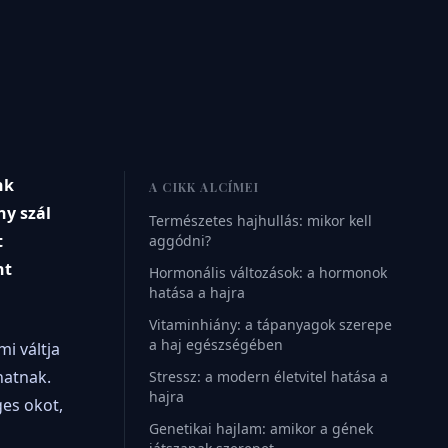
nk
A CIKK ALCÍMEI
ny szál
Természetes hajhullás: mikor kell
t
aggódni?
nt
Hormonális változások: a hormonok
hatása a hajra
Vitaminhiány: a tápanyagok szerepe
a haj egészségében
i váltja
hatnak.
Stressz: a modern életvitel hatása a
hajra
ges okot,
Genetikai hajlam: amikor a gének