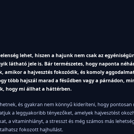
jelenség lehet, hiszen a hajunk nem csak az egyéniségü
yik látható jele is. Bár természetes, hogy naponta néhá
ek, amikor a hajvesztés fokozódik, és komoly aggodalma
 hogy több hajszál marad a fésűdben vagy a párnádon, mi
, hogy mi állhat a háttérben.
lehetnek, és gyakran nem könnyű kideríteni, hogy pontosan m
atjuk a leggyakoribb tényezőket, amelyek hajvesztést okoz
at, a vitaminhiányt, a stresszt és még számos más lehetsé
alhatsz fokozott hajhullást.