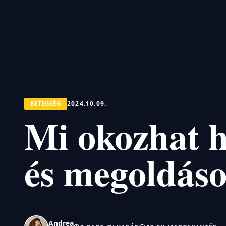
BETEGSÉG
2024.10.09.
Mi okozhat h
és megoldás
Andrea