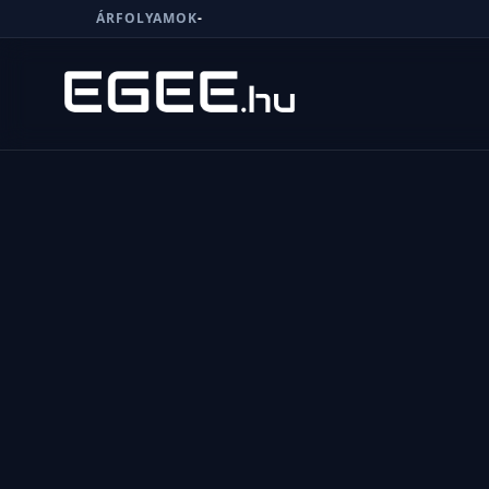
ÁRFOLYAMOK
-
Menü
Keresés
7/24
MI,
NŐK
MI,
FÉRFIAK
ÉLETMÓD
OTTHON