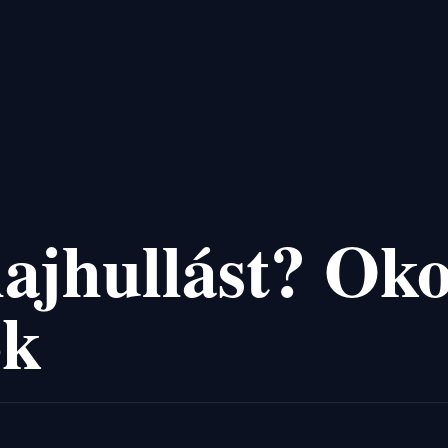
ajhullást? Ok
ok