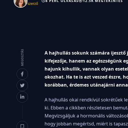
8 PERC OLVASÁS
12.5K MEGTEKINTÉS
szerző
MEGOSZTÁS
A hajhullás sokunk számára ijesztő 
kifejezője, hanem az egészségünk eg
hajunk kihullik, vannak olyan eset
okozhat. Ha te is azt veszed észre,
korábban, érdemes utánajárni annak
A hajhullás okai rendkívül sokrétűek 
ki. Ebben a cikkben részletesen bemut
Megvizsgáljuk a hormonális változások
hogy jobban megértsd, miért is tapaszt