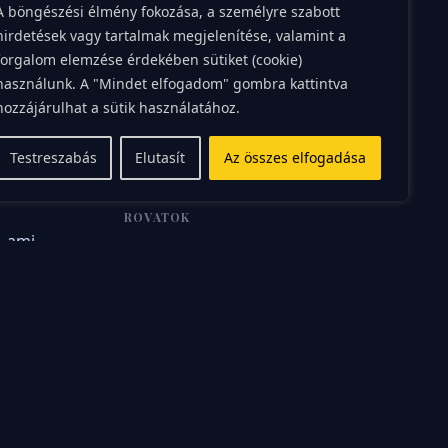
A böngészési élmény fokozása, a személyre szabott
bókot
hirdetések vagy tartalmak megjelenítése, valamint a
esetleges
Hányszor fordult már elő, hogy valaki
forgalom elemzése érdekében sütiket (cookie)
megdicsérte a frizuránkat vagy a
 a
használunk. A "Mindet elfogadom" gombra kattintva
munkánkat, mi pedig azonnal
mentegetőzni kezdtünk? Ahelyett, hogy
hozzájárulhat a sütik használatához.
fejtést
egy egyszerű köszönömmel nyugtáznánk
Rea
az eli
szerző
Testreszabás
Elutasít
Az összes elfogadása
ROVATOK
, ami
7/24
Baba-mama
Betegség
efenék
Egyéb
Életmód
Fogyás
Hobbi
abb
Kalória ABC
Karrier
Mi férfiak
kozásra