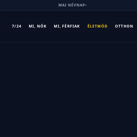
MAI NÉVNAP
-
7/24
MI, NŐK
MI, FÉRFIAK
ÉLETMÓD
OTTHON