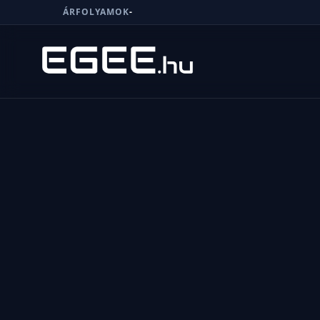
ÁRFOLYAMOK
-
Menü
Keresés
7/24
MI,
NŐK
MI,
FÉRFIAK
ÉLETMÓD
OTTHON