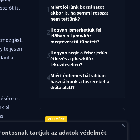
1
Miért kérünk bocsánatot
sziót is.
akkor is, ha semmi rosszat
nem tettünk?
2
Hogyan ismerhetjük fel
időben a Lyme-kór
stmozgást.
megtévesztő tüneteit?
y teljesen
3
Hogyan segít a fehérjedús
dául a
étkezés a pluszkilók
leküzdésében?
4
Miért érdemes bátrabban
használnunk a fűszereket a
diéta alatt?
ésére is.
k el
ás
VÉLEMÉNY
Miért olyan nehéz egyszerűen
Fontosnak tartjuk az adatok védelmét
csak megköszönni egy őszinte