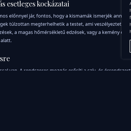
ás esetleges kockázatai
mos előnnyel jár, fontos, hogy a kismamák ismerjék annak 
égek túlzottan megterhelhetik a testet, ami veszélyeztetheti
dzések, a magas hőmérsékletű edzések, vagy a kemény erőki
alatt.
ésre
ssal van. A rendszeres mozgás erősíti a szív- és érrendszert
által erősített izmok – beleértve a hasizmokat és a medenc
 és a szülés során. A rendszeres testmozgás gyakran gyors
 császármetszés valószínűségét is.
áció terhesség alatt
n fontos. A testmozgás után megfelelő pihenésre és táplál