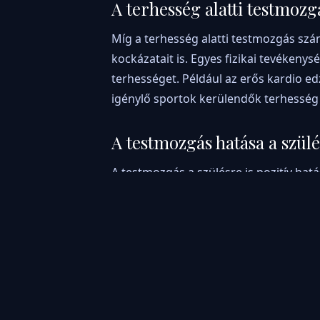
A terhesség alatti testmozg
Míg a terhesség alatti testmozgás szá
kockázatait is. Egyes fizikai tevékenys
terhességet. Például az erős kardio e
igénylő sportok kerülendők terhesség 
A testmozgás hatása a szül
A testmozgás a szülésre is pozitív hatá
segíthet a szülés során. A testmozgás 
izmait – hasznosak lehetnek a vajúdás
szülést eredményezhet, és csökkenti a
A testmozgás utáni regener
A terhesség alatt a regeneráció nagyo