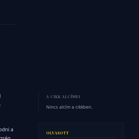
d
A CIKK ALCÍMEI
a
Nincs alcím a cikkben.
odni a
OLVASOTT
egség