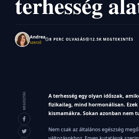
terhesség ala
Andrea
8 PERC OLVASÁS
12.5K MEGTEKINTÉS
szerző
MEGOSZTÁS
A terhesség egy olyan időszak, amik
fizikailag, mind hormonálisan. Ezek
kismamákra. Sokan azonban nem tudj
Nem csak az általános egészség megőrz
változásokhoz. Egyes kutatások szeri