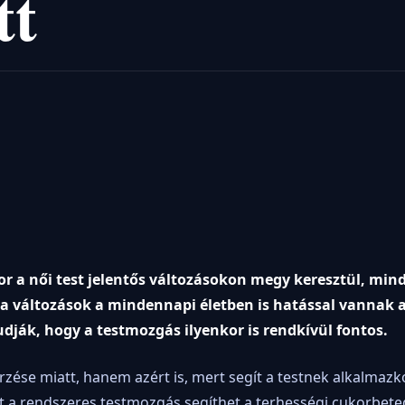
tt
or a női test jelentős változásokon megy keresztül, min
 a változások a mindennapi életben is hatással vannak 
ák, hogy a testmozgás ilyenkor is rendkívül fontos.
ése miatt, hanem azért is, mert segít a testnek alkalmazk
nt a rendszeres testmozgás segíthet a terhességi cukorbet