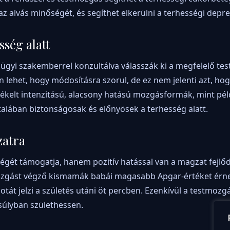
z alvás minőségét, és segíthet elkerülni a terhességi depres
sség alatt
ügyi szakemberrel konzultálva válasszák ki a megfelelő te
n lehet, hogy módosításra szorul, de ez nem jelenti azt, hog
sékelt intenzitású, alacsony hatású mozgásformák, mint pél
talában biztonságosak és előnyösek a terhesség alatt.
zatra
ét támogatja, hanem pozitív hatással van a magzat fejlőd
ozgást végző kismamák babái magasabb Apgar-értéket érne
potát jelzi a születés utáni öt percben. Ezenkívül a testmozg
súlyban születhessen.