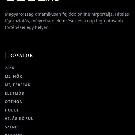
Magyarország dinamikusan fejlődő online hírportálja. Hiteles
tájékoztatás, mélyreható elemzések és a nap legfontosabb
történései egy helyen.
ROVATOK
7/24
MI, NŐK
MI, FÉRFIAK
ÉLETMÓD
OTTHON
HOBBI
VILÁG KÖRÜL
SZÍNES