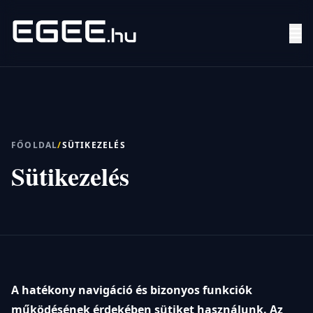
Menü
Keresés
FŐOLDAL
/
SÜTIKEZELÉS
Sütikezelés
7/24
MI,
NŐK
MI,
FÉRFIAK
ÉLETMÓD
OTTHON
A hatékony navigáció és bizonyos funkciók
HOBBI
működésének érdekében sütiket használunk. Az