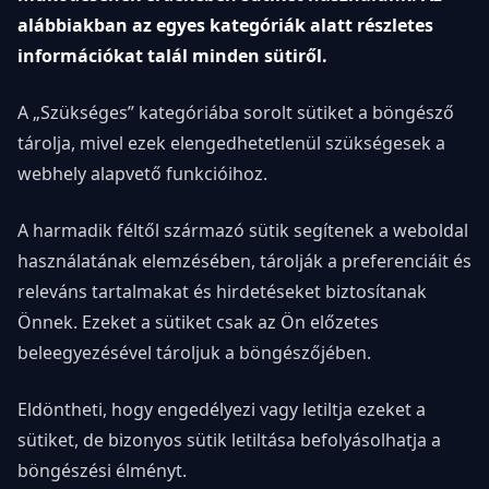
alábbiakban az egyes kategóriák alatt részletes
VILÁG
KÖRÜL
információkat talál minden sütiről.
SZÍNES
A „Szükséges” kategóriába sorolt sütiket a böngésző
KARRIER
tárolja, mivel ezek elengedhetetlenül szükségesek a
webhely alapvető funkcióihoz.
A harmadik féltől származó sütik segítenek a weboldal
használatának elemzésében, tárolják a preferenciáit és
releváns tartalmakat és hirdetéseket biztosítanak
Önnek. Ezeket a sütiket csak az Ön előzetes
beleegyezésével tároljuk a böngészőjében.
Eldöntheti, hogy engedélyezi vagy letiltja ezeket a
sütiket, de bizonyos sütik letiltása befolyásolhatja a
böngészési élményt.