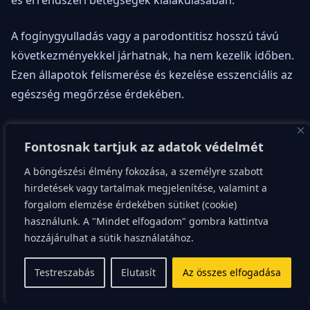
A fogínygyulladás vagy a parodontitisz hosszú távú
következményekkel járhatnak, ha nem kezelik időben.
Ezen állapotok felismerése és kezelése esszenciális az
egészség megőrzése érdekében.
Az étrendünk nem csak a testünk, hanem fogaink
Fontosnak tartjuk az adatok védelmét
egészségére is hatással van. A magas cukortartalmú
ételek és italok fokozzák a fogszuvasodás
A böngészési élmény fokozása, a személyre szabott
kialakulásának kockázatát, míg a kiegyensúlyozott,
hirdetések vagy tartalmak megjelenítése, valamint a
forgalom elemzése érdekében sütiket (cookie)
vitaminokban és ásványi anyagokban gazdag
használunk. A "Mindet elfogadom" gombra kattintva
táplálkozás támogatja a fogazat egészségét.
hozzájárulhat a sütik használatához.
A fogorvos szerepe a
Testreszabás
Elutasít
Az összes elfogadása