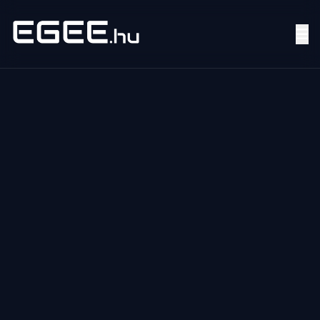
Menü
Keresés
7/24
MI,
NŐK
MI,
FÉRFIAK
ÉLETMÓD
OTTHON
HOBBI