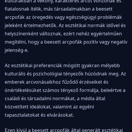
kultúrákban a vékony, karakteres arcot vonzónak és
fiatalosnak ítélik, más társadalmakban a beesett
arcpofák az öregedés vagy egészségügyi problémák
jeleként értelmezhetők. Az esztétikai normák idővel és
helyszínenként változnak, ezért nehéz egyértelműen
megítélni, hogy a beesett arcpofák pozitív vagy negatív
jelenség-e.
Az esztétikai preferenciák mögött gyakran mélyebb
kulturális és pszichológiai tényezők húzódnak meg. Az
emberek arcvonásaikhoz fűződő érzéseiket és
önértékelésüket számos tényező formálja, beleértve a
családi és társadalmi normákat, a média által
közvetített ideálokat, valamint az egyéni
tapasztalatokat és elvárásokat.
Ezen kívül a beesett arcpofák által generált esztétikai