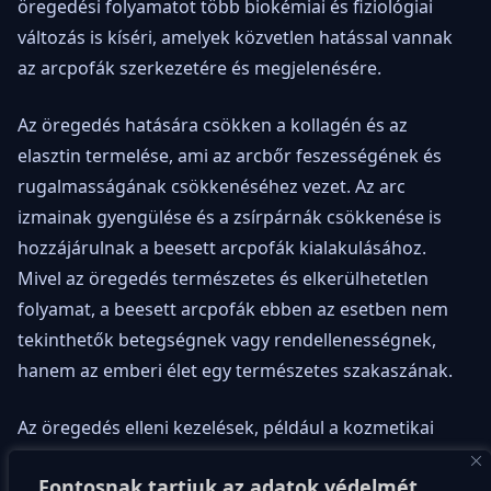
öregedési folyamatot több biokémiai és fiziológiai
változás is kíséri, amelyek közvetlen hatással vannak
az arcpofák szerkezetére és megjelenésére.
Az öregedés hatására csökken a kollagén és az
elasztin termelése, ami az arcbőr feszességének és
rugalmasságának csökkenéséhez vezet. Az arc
izmainak gyengülése és a zsírpárnák csökkenése is
hozzájárulnak a beesett arcpofák kialakulásához.
Mivel az öregedés természetes és elkerülhetetlen
folyamat, a beesett arcpofák ebben az esetben nem
tekinthetők betegségnek vagy rendellenességnek,
hanem az emberi élet egy természetes szakaszának.
Az öregedés elleni kezelések, például a kozmetikai
beavatkozások és az arcplasztika, ideiglenes
Fontosnak tartjuk az adatok védelmét
megoldást kínálhatnak a beesett arcpofák esetében.