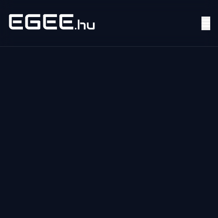
Menü
Keresés
7/24
MI,
NŐK
MI,
FÉRFIAK
ÉLETMÓD
OTTHON
HOBBI