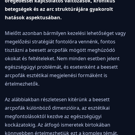
öregedéssel kapcsolatos változások, krónikus
betegségek és az arc struktúrájára gyakorolt
hatások aspektusában.
Mielőtt azonban bármilyen kezelési lehetőséget vagy
megelőzési stratégiát fontolóra vennénk, fontos
tisztázni a beesett arcpofák mögött meghúzódó
okokat és feltételeket. Nem minden esetben jelent
egészségügyi problémát, és esetenként a beesett
arcpofák esztétikai megjelenési formáként is
értelmezhetők.
Az alábbiakban részletesen kitérünk a beesett
arcpofák különböző dimenzióira, az esztétikai
megfontolásoktól kezdve az egészségügyi
kockázatokig. Az átfogó ismeretek birtokában
könnyebben értelmezhetjük ezt a komplex témát.