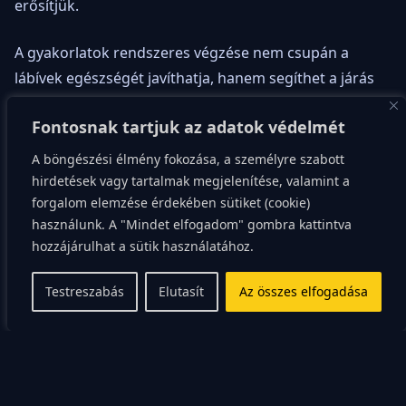
erősítjük.
A gyakorlatok rendszeres végzése nem csupán a
lábívek egészségét javíthatja, hanem segíthet a járás
javításában és a térd- és csípőízületek terhelésének
Fontosnak tartjuk az adatok védelmét
csökkentésében is. Ezen felül fontos, hogy az
érintettek megfelelő lábbelit viseljenek, ami támogatja
A böngészési élmény fokozása, a személyre szabott
a lábíveket és segít a helyes testtartás kialakításában.
hirdetések vagy tartalmak megjelenítése, valamint a
forgalom elemzése érdekében sütiket (cookie)
használunk. A "Mindet elfogadom" gombra kattintva
A lábívek állapotának
hozzájárulhat a sütik használatához.
megőrzése
Testreszabás
Elutasít
Az összes elfogadása
Az egészséges lábívek megőrzése nem csupán a lábak
egészségét segíti elő, hanem az egész testünk
jólétéhez járul hozzá. A lábívek egészségének