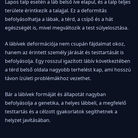
Lapos talp esetén a láb belső íve elapul, és a talp teljes
területe érintkezik a talajjal. Ez a deformitás
befolyásolhatja a lábak, a térd, a csípő és a hát
egészségét is, mivel megváltozik a test súlyelosztása.
A lábívek deformációja nem csupán fájdalmat okoz,
hanem az érintett személy járását és testtartását is
befolyásolja. Egy rosszul igazított lábív következtében
a térd belső oldala nagyobb terhelést kap, ami hosszú
távon ízületi problémákhoz vezethet.
Bár a lábívek formáját és állapotát nagyban
befolyásolja a genetika, a helyes lábbeli, a megfelelő
testtartás és a célzott gyakorlatok segíthetnek a
helyzet javításában.