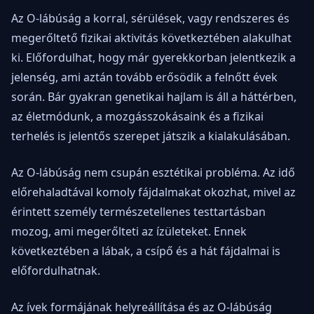
Az O-lábúság a korral, sérülések, vagy rendszeres és
megerőltető fizikai aktivitás következtében alakulhat
ki. Előfordulhat, hogy már gyerekkorban jelentkezik a
jelenség, ami aztán tovább erősödik a felnőtt évek
során. Bár gyakran genetikai hajlam is áll a háttérben,
az életmódunk, a mozgásszokásaink és a fizikai
terhelés is jelentős szerepet játszik a kialakulásában.
Az O-lábúság nem csupán esztétikai probléma. Az idő
előrehaladtával komoly fájdalmakat okozhat, mivel az
érintett személy természetellenes testtartásban
mozog, ami megerőlteti az ízületeket. Ennek
következtében a lábak, a csípő és a hát fájdalmai is
előfordulhatnak.
Az ívek formájának helyreállítása és az O-lábúság