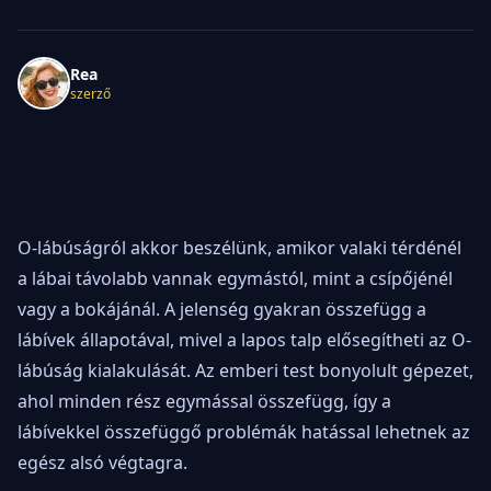
Rea
szerző
O-lábúságról akkor beszélünk, amikor valaki térdénél
a lábai távolabb vannak egymástól, mint a csípőjénél
vagy a bokájánál. A jelenség gyakran összefügg a
lábívek állapotával, mivel a lapos talp elősegítheti az O-
lábúság kialakulását. Az emberi test bonyolult gépezet,
ahol minden rész egymással összefügg, így a
lábívekkel összefüggő problémák hatással lehetnek az
egész alsó végtagra.