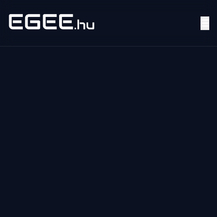
Menü
Keresés
7/24
MI,
NŐK
MI,
FÉRFIAK
ÉLETMÓD
OTTHON
HOBBI