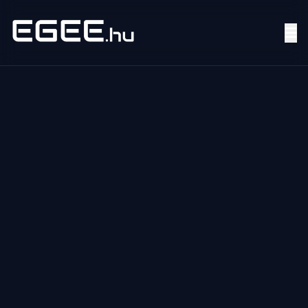
Menü
Keresés
7/24
MI,
NŐK
MI,
FÉRFIAK
ÉLETMÓD
OTTHON
HOBBI