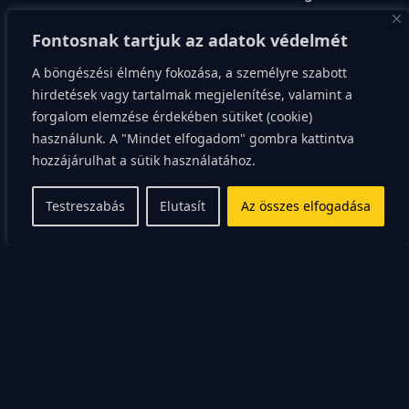
működéséhez. Az almaecet rendszeres fogyasztása
Fontosnak tartjuk az adatok védelmét
ezen funkciók támogatásában is segíthet.
A böngészési élmény fokozása, a személyre szabott
hirdetések vagy tartalmak megjelenítése, valamint a
forgalom elemzése érdekében sütiket (cookie)
A szív- és érrendszeri
használunk. A "Mindet elfogadom" gombra kattintva
hozzájárulhat a sütik használatához.
betegségek
Testreszabás
Elutasít
Az összes elfogadása
megelőzése
Az almaecet antioxidánsokban gazdag, amelyek
képesek semlegesíteni a káros szabad gyököket a
szervezetben. A szabad gyökök károsíthatják az
érfalakat, ami hosszú távon érrendszeri
betegségekhez vezethet.