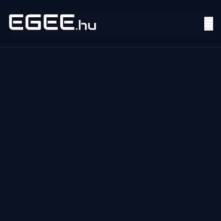
Menü
Keresés
7/24
MI,
NŐK
MI,
FÉRFIAK
ÉLETMÓD
OTTHON
HOBBI