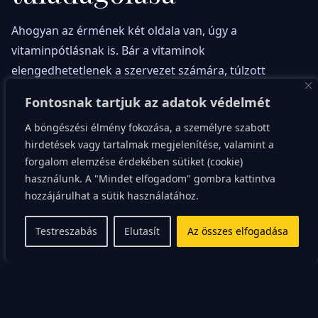
Ahogyan az érmének két oldala van, úgy a
vitaminpótlásnak is. Bár a vitaminok
elengedhetetlenek a szervezet számára, túlzott
bevitelük káros mellékhatásokat okozhat.
Fontosnak tartjuk az adatok védelmét
Egyes vitaminok, például a vízben oldódó C- és B-
A böngészési élmény fokozása, a személyre szabott
hirdetések vagy tartalmak megjelenítése, valamint a
vitaminok, nem halmozódnak fel a szervezetben, így a
forgalom elemzése érdekében sütiket (cookie)
túladagolás kockázata alacsonyabb. Mások, mint
használunk. A "Mindet elfogadom" gombra kattintva
például az A-, D- és E-vitamin, zsírban oldódnak, és
hozzájárulhat a sütik használatához.
felhalmozódhatnak a szervezetben, ami toxikus
hatáshoz vezethet.
Testreszabás
Elutasít
Az összes elfogadása
Ezért kulcsfontosságú, hogy tisztában legyünk a napi
ajánlott beviteli értékekkel és ne lépjük túl azokat.