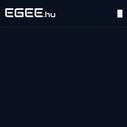
Menü
Keresés
7/24
MI,
NŐK
MI,
FÉRFIAK
ÉLETMÓD
OTTHON
HOBBI