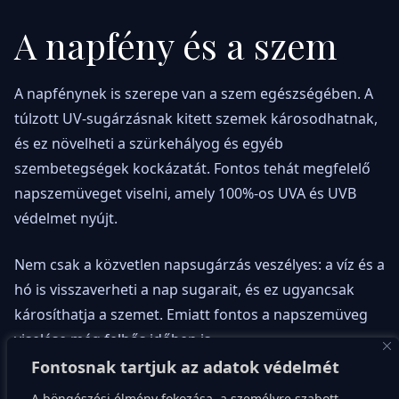
A napfény és a szem
A napfénynek is szerepe van a szem egészségében. A
túlzott UV-sugárzásnak kitett szemek károsodhatnak,
és ez növelheti a szürkehályog és egyéb
szembetegségek kockázatát. Fontos tehát megfelelő
napszemüveget viselni, amely 100%-os UVA és UVB
védelmet nyújt.
Nem csak a közvetlen napsugárzás veszélyes: a víz és a
hó is visszaverheti a nap sugarait, és ez ugyancsak
károsíthatja a szemet. Emiatt fontos a napszemüveg
viselése még felhős időben is.
Fontosnak tartjuk az adatok védelmét
A böngészési élmény fokozása, a személyre szabott