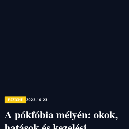
PSZICHÉ
2023.10.23.
A pókfóbia mélyén: okok,
hatások és kezelési