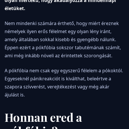
olyan mértékű, hogy akadályozza a mindennapi
életüket.
Nem mindenki számára érthető, hogy miért éreznek
némelyek ilyen erős félelmet egy olyan lény iránt,
amely általában sokkal kisebb és gyengébb nálunk.
Éppen ezért a pókfóbia sokszor tabutémának számít,
ami még inkább növeli az érintettek szorongását.
A pókfóbia nem csak egy egyszerű félelem a pókoktól.
Egyeseknél pánikreakciót is kiválthat, beleértve a
szapora szívverést, verejtékezést vagy még akár
ájulást is.
Honnan ered a