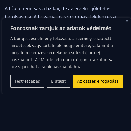
A fóbia nemcsak a fizikai, de az érzelmi jólétet is
befolyásolja. A folyamatos szorongás, félelem és a
kikerülési stratégiák mind növelhetik az izoláció
Fontosnak tartjuk az adatok védelmét
érzését és a depresszió kockázatát.
A böngészési élmény fokozása, a személyre szabott
hirdetések vagy tartalmak megjelenítése, valamint a
Hogyan
forgalom elemzése érdekében sütiket (cookie)
használunk. A "Mindet elfogadom" gombra kattintva
diagnosztizálható?
hozzájárulhat a sütik használatához.
Testreszabás
Elutasít
Az összes elfogadása
A pókfóbia diagnózisa általában pszichológiai
értékelésen alapszik. A szakember az érintettel való
beszélgetés során próbálja meghatározni a félelem
mértékét, annak hatását a mindennapi életre, valamint
annak eredetét.