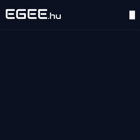
Menü
Keresés
7/24
MI,
NŐK
MI,
FÉRFIAK
ÉLETMÓD
OTTHON
HOBBI