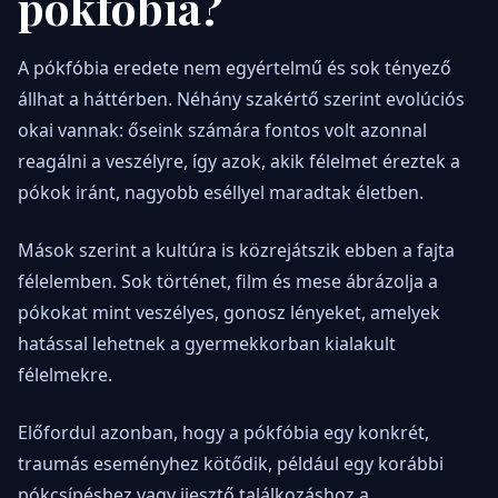
pókfóbia?
A pókfóbia eredete nem egyértelmű és sok tényező
állhat a háttérben. Néhány szakértő szerint evolúciós
okai vannak: őseink számára fontos volt azonnal
reagálni a veszélyre, így azok, akik félelmet éreztek a
pókok iránt, nagyobb eséllyel maradtak életben.
Mások szerint a kultúra is közrejátszik ebben a fajta
félelemben. Sok történet, film és mese ábrázolja a
pókokat mint veszélyes, gonosz lényeket, amelyek
hatással lehetnek a gyermekkorban kialakult
félelmekre.
Előfordul azonban, hogy a pókfóbia egy konkrét,
traumás eseményhez kötődik, például egy korábbi
pókcsípéshez vagy ijesztő találkozáshoz a