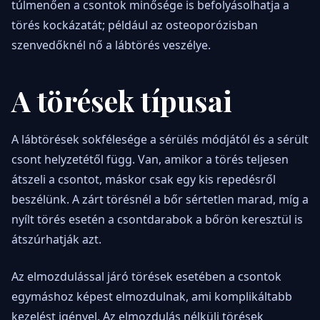
túlmenően a csontok minősége is befolyásolhatja a
törés kockázatát; például az osteoporózisban
szenvedőknél nő a lábtörés veszélye.
A törések típusai
A lábtörések sokfélesége a sérülés módjától és a sérült
csont helyzetétől függ. Van, amikor a törés teljesen
átszeli a csontot, máskor csak egy kis repedésről
beszélünk. A zárt törésnél a bőr sértetlen marad, míg a
nyílt törés esetén a csontdarabok a bőrön keresztül is
átszúrhatják azt.
Az elmozdulással járó törések esetében a csontok
egymáshoz képest elmozdulnak, ami komplikáltabb
kezelést igényel. Az elmozdulás nélküli törések