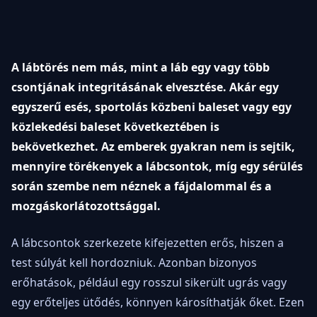
A lábtörés nem más, mint a láb egy vagy több
csontjának integritásának elvesztése. Akár egy
egyszerű esés, sportolás közbeni baleset vagy egy
közlekedési baleset következtében is
bekövetkezhet. Az emberek gyakran nem is sejtik,
mennyire törékenyek a lábcsontok, míg egy sérülés
során szembe nem néznek a fájdalommal és a
mozgáskorlátozottsággal.
A lábcsontok szerkezete kifejezetten erős, hiszen a
test súlyát kell hordozniuk. Azonban bizonyos
erőhatások, például egy rosszul sikerült ugrás vagy
egy erőteljes ütődés, könnyen károsíthatják őket. Ezen