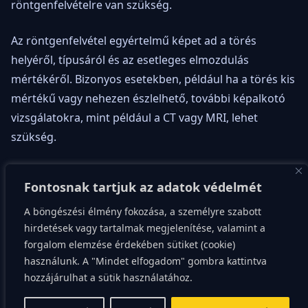
röntgenfelvételre van szükség.
Az röntgenfelvétel egyértelmű képet ad a törés
helyéről, típusáról és az esetleges elmozdulás
mértékéről. Bizonyos esetekben, például ha a törés kis
mértékű vagy nehezen észlelhető, további képalkotó
vizsgálatokra, mint például a CT vagy MRI, lehet
szükség.
Kezelési stratégiák
Fontosnak tartjuk az adatok védelmét
A böngészési élmény fokozása, a személyre szabott
A kezelési stratégia a törés típusától és súlyosságától
hirdetések vagy tartalmak megjelenítése, valamint a
forgalom elemzése érdekében sütiket (cookie)
függ. Az elmozdulás nélküli törések gyakran
használunk. A "Mindet elfogadom" gombra kattintva
konzervatív kezelést igényelnek, ami jellemzően gipsz
hozzájárulhat a sütik használatához.
vagy műanyag rögzítő eszköz alkalmazását jelenti. Az
elmozdulással járó töréseknél sokszor műtéti