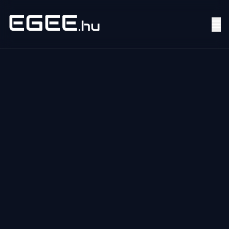
Menü
Keresés
7/24
MI,
NŐK
MI,
FÉRFIAK
ÉLETMÓD
OTTHON
HOBBI