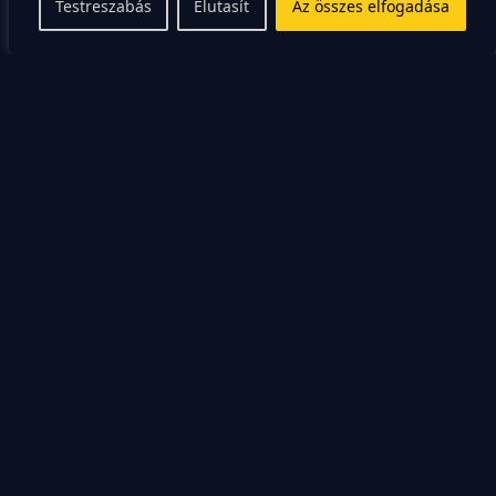
Testreszabás
Elutasít
Az összes elfogadása
beavatkozásra van szükség a csontok
helyreállításához.
A rehabilitáció fontos szerepet játszik a lábtörés utáni
gyógyulásban. A megfelelő terápia és a gyakorlatok
segítenek visszaállítani a mozgás tartományát, erőt és
stabilitást az érintett területen.
A gyógyulás
időtartama és
kihívásai
A lábtörés utáni gyógyulás időtartama változó lehet,
általában néhány hét és több hónap között mozog. A