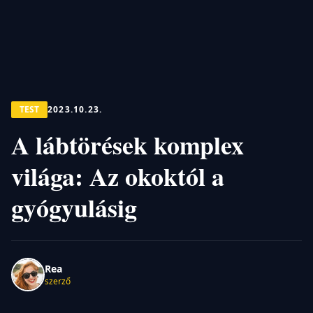
TEST
2023.10.23.
A lábtörések komplex
világa: Az okoktól a
gyógyulásig
Rea
szerző