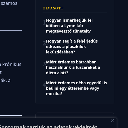
ot számos
OLVASOTT
1
Hogyan ismerhetjük fel
időben a Lyme-kór
megtévesztő tüneteit?
2
Hogyan segít a fehérjedús
étkezés a pluszkilók
leküzdésében?
3
Miért érdemes bátrabban
a krónikus
használnunk a fűszereket a
t
diéta alatt?
ák, a
4
Miért érdemes néha egyedül is
beülni egy étterembe vagy
moziba?
VÉLEMÉNY
Fontosnak tartjuk az adatok védelmét