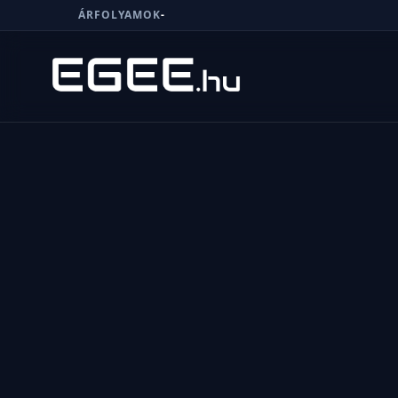
ÁRFOLYAMOK
-
Menü
Keresés
7/24
MI,
NŐK
MI,
FÉRFIAK
ÉLETMÓD
OTTHON