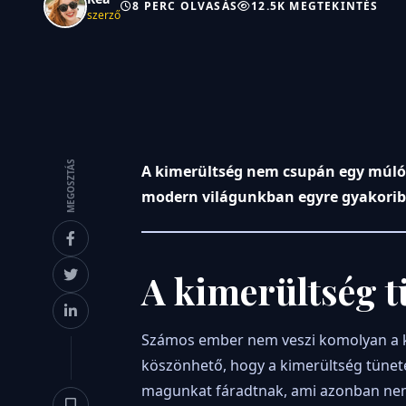
8 PERC OLVASÁS
12.5K MEGTEKINTÉS
szerző
MEGOSZTÁS
A kimerültség nem csupán egy múló 
modern világunkban egyre gyakoribb
A kimerültség t
Számos ember nem veszi komolyan a kim
köszönhető, hogy a kimerültség tünet
magunkat fáradtnak, ami azonban nem 