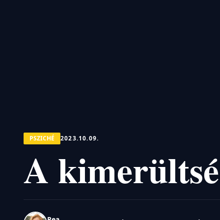
PSZICHÉ
2023.10.09.
A kimerültség
Rea