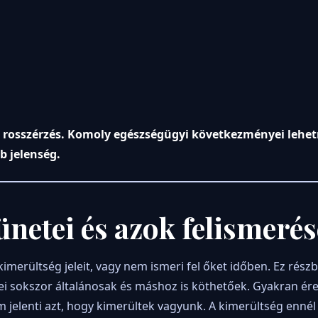
rosszérzés. Komoly egészségügyi következményei lehetn
 jelenség.
ünetei és azok felismerés
erültség jeleit, vagy nem ismeri fel őket időben. Ez rész
ei sokszor általánosak és máshoz is köthetőek. Gyakran ér
jelenti azt, hogy kimerültek vagyunk. A kimerültség ennél