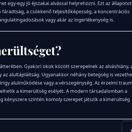
et egy-egy jó éjszakai alvással helyrehozni. Ezt az állapot
dó fáradtság, a csökkenő teljesítőképesség, a koncentrációs
angulatingadozások vagy akár az ingerlékenység is.
erültséget?
átterében. Gyakori okok között szerepelnek az alváshiány, 
y az alultápláltság. Ugyanakkor néhány betegség is vezethe
mirigy alulműködése vagy a vérszegénység. Az érzelmi traum
elhetik a kimerültség esélyét. A modern társadalomban a
ég kényszere szintén komoly szerepet játszik a kimerültség