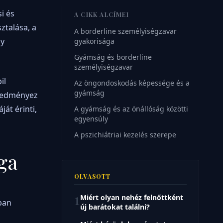
i és
A CIKK ALCÍMEI
ztalása, a
A borderline személyiségzavar
gy
gyakorisága
Gyámság és borderline
személyiségzavar
il
Az öngondoskodás képessége és a
gyámság
eredményez
át érinti,
A gyámság és az önállóság közötti
egyensúly
A pszichiátriai kezelés szerepe
ga
OLVASOTT
1
Miért olyan nehéz felnőttként
rban
új barátokat találni?