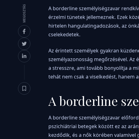
MEGOSZTÁS
A borderline személyiségzavar rendkívü
érzelmi tünetek jellemeznek. Ezek közé
hirtelen hangulatingadozások, az önká
cselekedetek.
Az érintett személyek gyakran küzdene
személyazonosság megőrzésével. Az érz
a stresszre, ami tovább bonyolítja a mi
tehát nem csak a viselkedést, hanem a
A borderline sz
A borderline személyiségzavar előford
pszichiátriai betegek között ez az arán
kezdődik, és a nők körében valamivel g