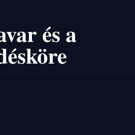
avar és a
désköre