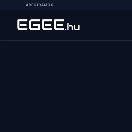
ÁRFOLYAMOK
-
Menü
Keresés
7/24
MI,
NŐK
MI,
FÉRFIAK
ÉLETMÓD
OTTHON