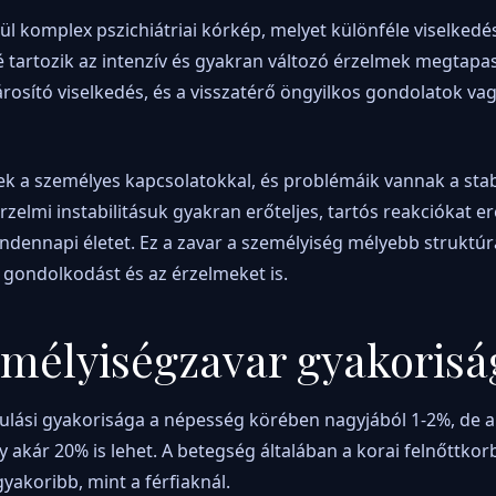
l komplex pszichiátriai kórkép, melyet különféle viselkedés
 tartozik az intenzív és gyakran változó érzelmek megtapas
rosító viselkedés, és a visszatérő öngyilkos gondolatok va
k a személyes kapcsolatokkal, és problémáik vannak a stab
elmi instabilitásuk gyakran erőteljes, tartós reakciókat 
ndennapi életet. Ez a zavar a személyiség mélyebb struktúráj
 gondolkodást és az érzelmeket is.
emélyiségzavar gyakorisá
ulási gyakorisága a népesség körében nagyjából 1-2%, de a
y akár 20% is lehet. A betegség általában a korai felnőttko
yakoribb, mint a férfiaknál.