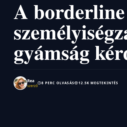
A borderline
személyiségz
gyámság kér
Rea
8 PERC OLVASÁS
12.5K MEGTEKINTÉS
szerző